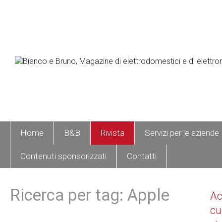
Home
B&B
Rivista
Servizi per le aziende
Contenuti sponsorizzati
Contatti
Ricerca per tag: Apple
A
cu