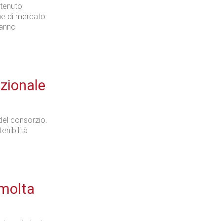
 tenuto
che di mercato
hanno
Industria
zionale
Prima dello shopping
 del consorzio.
enibilità
Industria
 molta