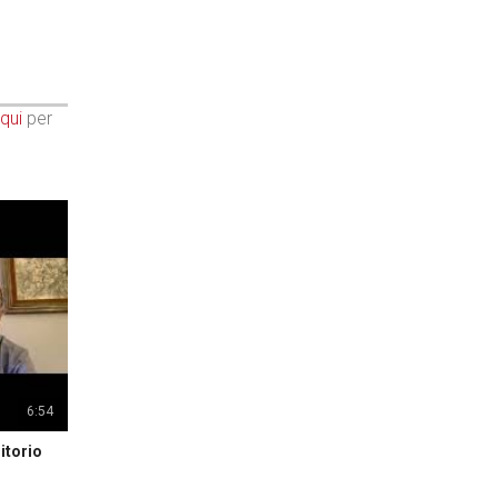
qui
per
6:54
itorio