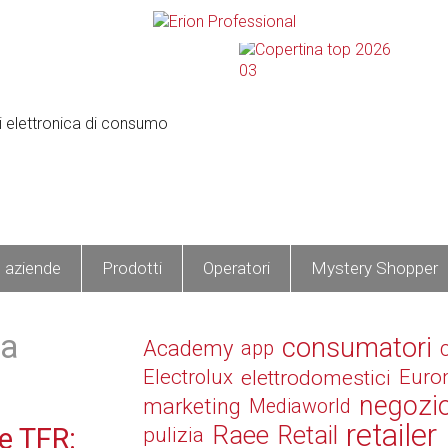
e aziende
Prodotti
Operatori
Mystery Shopper
ia
consumatori
Academy
app
Electrolux
elettrodomestici
Euro
negozi
marketing
Mediaworld
retailer
Raee
Retail
e TFR:
pulizia