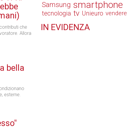
smartphone
Samsung
rebbe
tv
tecnologia
Unieuro
vendere
mani)
IN
EVIDENZA
contributi che
voratore. Allora
Retail
a bella
Il Blog di Nathan (vita da negozio)
condizionano
, esterne.
Tecnologie
esso"