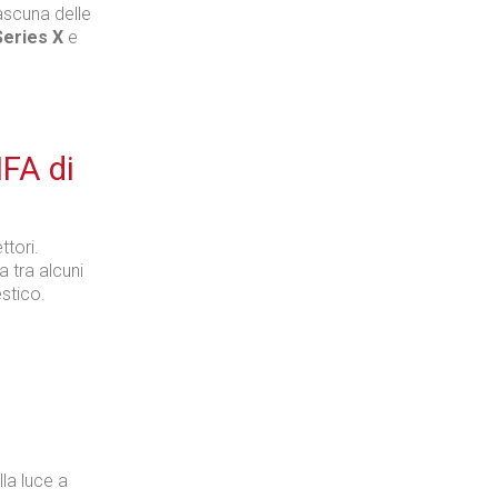
ascuna delle
Series X
e
Tecnologie
IFA di
Industria
ttori.
a tra alcuni
stico.
Prima dello shopping
la luce a