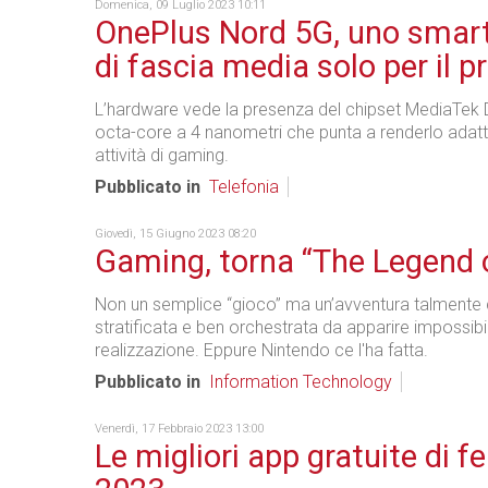
Domenica, 09 Luglio 2023 10:11
OnePlus Nord 5G, uno smar
di fascia media solo per il p
L’hardware vede la presenza del chipset MediaTek
octa-core a 4 nanometri che punta a renderlo adatto
attività di gaming.
Pubblicato in
Telefonia
Giovedì, 15 Giugno 2023 08:20
Gaming, torna “The Legend 
Non un semplice “gioco” ma un’avventura talmente
stratificata e ben orchestrata da apparire impossibi
realizzazione. Eppure Nintendo ce l'ha fatta.
Pubblicato in
Information Technology
Venerdì, 17 Febbraio 2023 13:00
Le migliori app gratuite di f