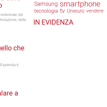
smartphone
Samsung
o
tv
tecnologia
Unieuro
vendere
rentennale del
chiviazione, delle
IN
EVIDENZA
Tecnologie
ello che
Retail
ll’azienda è
alare a
Il Blog di Nathan (vita da negozio)