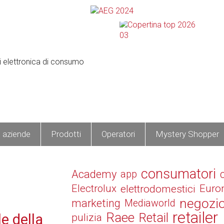
e aziende
Prodotti
Operatori
Mystery Shopper
consumatori
Academy
app
Electrolux
elettrodomestici
Euro
negozi
marketing
Mediaworld
retailer
Raee
Retail
le della
pulizia