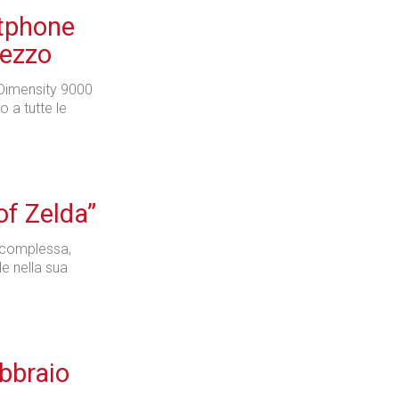
tphone
rezzo
 Dimensity 9000
 a tutte le
of Zelda”
 complessa,
le nella sua
ebbraio