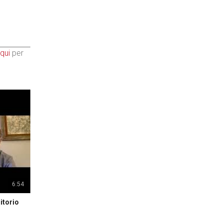
qui
per
6:54
itorio