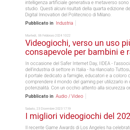
intelligenza artificiale generativa e metaverso sono 
studio. Questi alcuni risultati della quarta edizione d
Digital Innovation del Politecnico di Milano.
Pubblicato in
Industria
Martedì, 06 Febbraio 2024 10:22
Videogiochi, verso un uso pi
consapevole per bambini e r
In occasione del Safer Internet Day, IIDEA - l’assoc
dell'industria di settore in Italia - ha rilanciato Tuttos
il portale dedicato a famiglie, educatori e a coloro
comprendere il mondo del gaming per utilizzarlo in 
potenzialità. Con un occhio attento alla sicurezza on
Pubblicato in
Audio / Video
Sabato, 23 Dicembre 2023 17:19
I migliori videogiochi del 20
Il recente Game Awards di Los Angeles ha celebrat