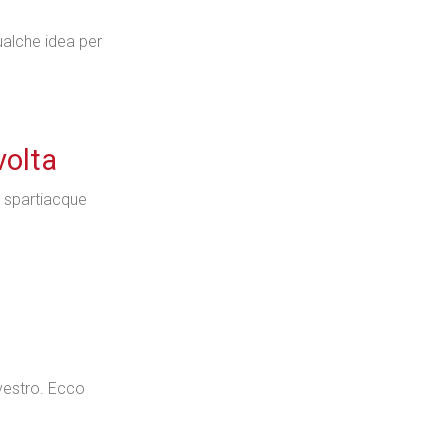
Qualche idea per
volta
o spartiacque
lvestro. Ecco