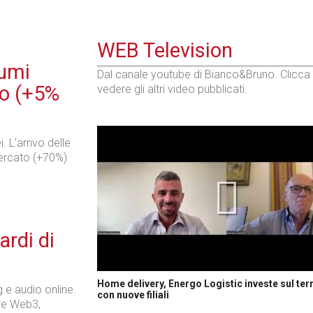
WEB Television
sumi
Dal canale youtube di Bianco&Bruno. Clicca
ro (+5%
vedere gli altri video pubblicati.
. L’arrivo delle
mercato (+70%)
ardi di
Home delivery, Energo Logistic investe sul terr
 e audio online.
con nuove filiali
tre Web3,