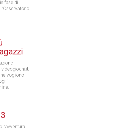
in fase di
ell’Osservatorio
ù
agazzi
iazione
uivideogiochi.it,
 che vogliono
ogni
line.
23
o l’avventura