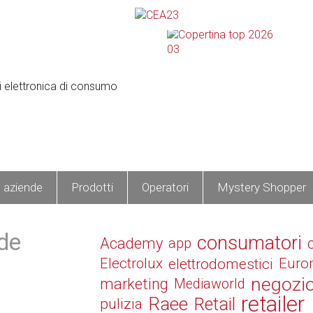
e aziende
Prodotti
Operatori
Mystery Shopper
de
consumatori
Academy
app
Electrolux
elettrodomestici
Euro
negozi
marketing
Mediaworld
retailer
Raee
Retail
pulizia