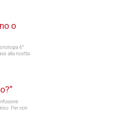
rno o
ecnologia 6°
e alla ricetta
to?”
onfusione
iriso. Per non