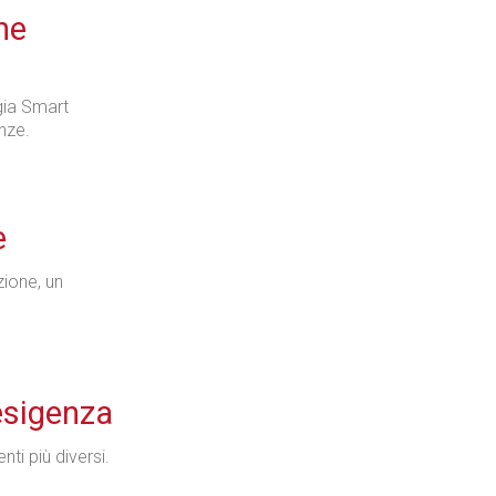
ne
gia Smart
nze.
e
ione, un
esigenza
ti più diversi.