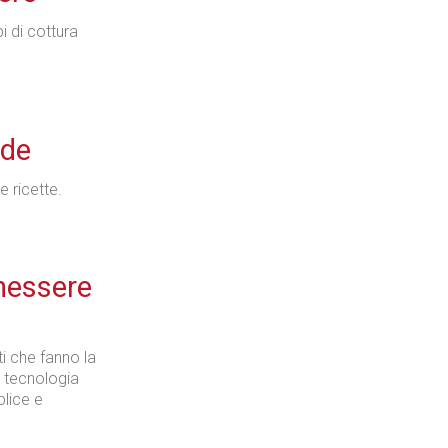
i di cottura
nde
 ricette.
nessere
i che fanno la
a tecnologia
plice e