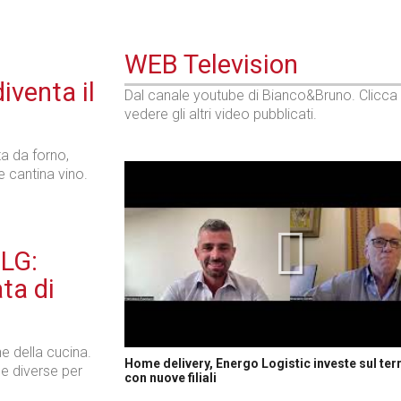
WEB Television
iventa il
Dal canale youtube di Bianco&Bruno. Clicca
vedere gli altri video pubblicati.
a da forno,
 cantina vino.
 LG:
ata di
 della cucina.
Home delivery, Energo Logistic investe sul terr
he diverse per
con nuove filiali