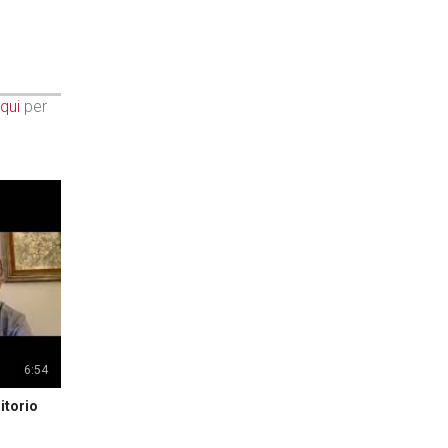
qui
per
6:54
itorio