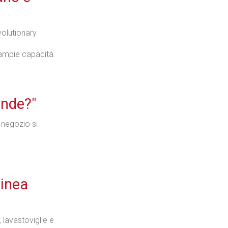
olutionary
Tecnologie
ampie capacità.
onde?"
Industria
 negozio si
Prima dello shopping
linea
 lavastoviglie e