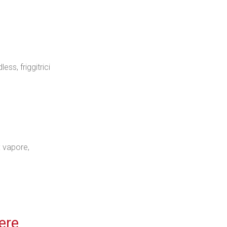
ss, friggitrici
: vapore,
ere