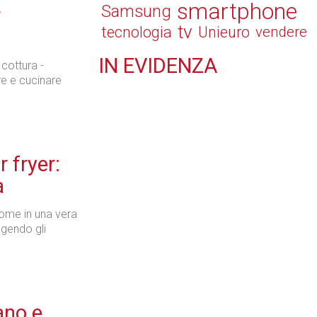
smartphone
Samsung
r
tv
tecnologia
Unieuro
vendere
IN
EVIDENZA
 cottura -
are e cucinare
Tecnologie
 fryer:
a
Retail
 come in una vera
lgendo gli
Il Blog di Nathan (vita da negozio)
ano e