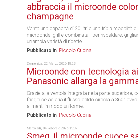
abbraccia il microonde colo
champagne
Vanta una capacità di 20 litri e una tripla modalità di
microonde, grill e combinata - per riscaldare, grigli
un’ampia varietà di ricette.
Pubblicato in
Piccolo Cucina
Domenica, 22 Marzo 2026 18:23
Microonde con tecnologia air
Panasonic allarga la gamm
Grazie alla ventola integrata nella parte superiore,
friggitrice ad aria il flusso caldo circola a 360° avvo
alimenti in modo uniforme.
Pubblicato in
Piccolo Cucina
Mercoledì, 04 Febbraio 2026 15:37
Smeg, il microonde cuoce s