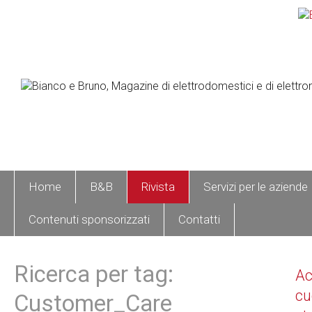
Home
B&B
Rivista
Servizi per le aziende
Contenuti sponsorizzati
Contatti
Ricerca per tag:
A
cu
Customer_Care