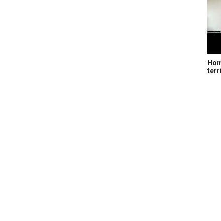
Home
terr