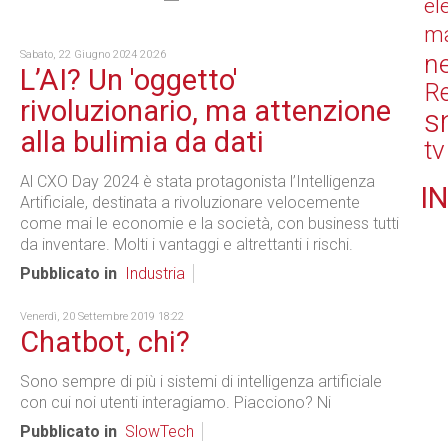
el
ma
Sabato, 22 Giugno 2024 20:26
n
L’AI? Un 'oggetto'
Re
rivoluzionario, ma attenzione
s
alla bulimia da dati
tv
Al CXO Day 2024 è stata protagonista l’Intelligenza
IN
Artificiale, destinata a rivoluzionare velocemente
come mai le economie e la società, con business tutti
da inventare. Molti i vantaggi e altrettanti i rischi.
Pubblicato in
Industria
Venerdì, 20 Settembre 2019 18:22
Chatbot, chi?
Sono sempre di più i sistemi di intelligenza artificiale
con cui noi utenti interagiamo. Piacciono? Ni
Pubblicato in
SlowTech