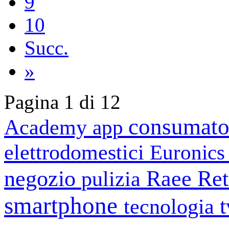
9
10
Succ.
»
Pagina 1 di 12
consumato
Academy
app
elettrodomestici
Euronic
negozio
Raee
Ret
pulizia
smartphone
tecnologia