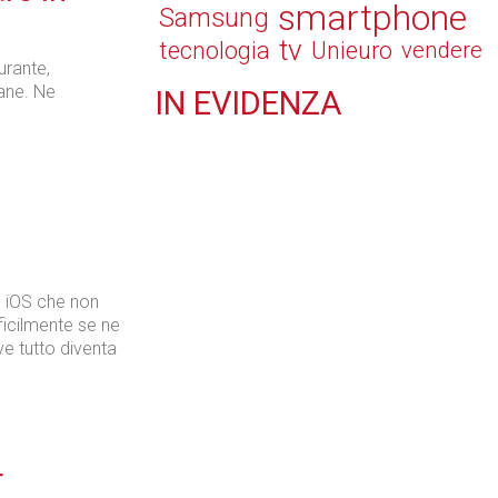
smartphone
Samsung
tv
tecnologia
Unieuro
vendere
urante,
iane. Ne
IN
EVIDENZA
Retail
Il Blog di Nathan (vita da negozio)
e iOS che non
ficilmente se ne
ve tutto diventa
Tecnologie
r