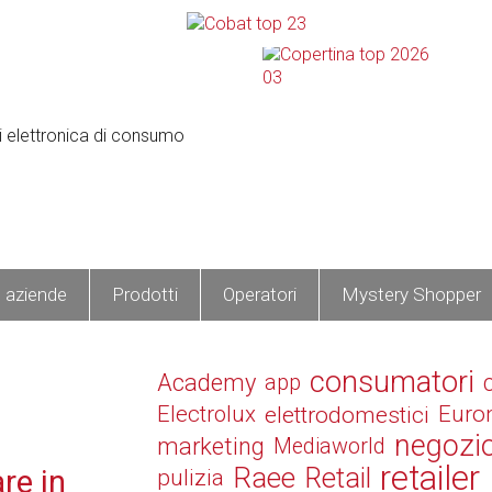
e aziende
Prodotti
Operatori
Mystery Shopper
consumatori
Academy
app
Electrolux
elettrodomestici
Euro
negozi
marketing
Mediaworld
retailer
Raee
Retail
re in
pulizia