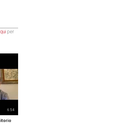
qui
per
6:54
itorio