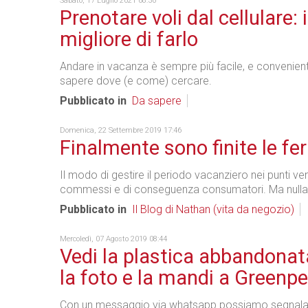
Sabato, 17 Luglio 2021 08:30
Prenotare voli dal cellulare:
migliore di farlo
Andare in vacanza è sempre più facile, e convenient
sapere dove (e come) cercare.
Pubblicato in
Da sapere
Domenica, 22 Settembre 2019 17:46
Finalmente sono finite le fer
Il modo di gestire il periodo vacanziero nei punti v
commessi e di conseguenza consumatori. Ma nulla
Pubblicato in
Il Blog di Nathan (vita da negozio)
Mercoledì, 07 Agosto 2019 08:44
Vedi la plastica abbandonata
la foto e la mandi a Greenp
Con un messaggio via whatsapp possiamo segnalare 