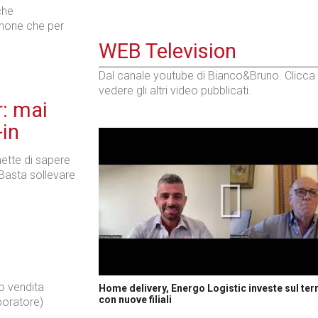
che
Phone che per
WEB Television
Dal canale youtube di Bianco&Bruno. Clicca
vedere gli altri video pubblicati.
r: mai
-in
mette di sapere
. Basta sollevare
to vendita
Home delivery, Energo Logistic investe sul terr
con nuove filiali
boratore)