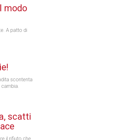
 il modo
e. A patto di
ie!
endita scontenta
 cambia.
, scatti
eace
il rifiuto che