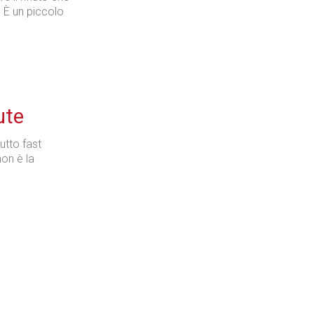
 È un piccolo
ute
utto fast
non è la
.