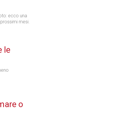
 foto: ecco una
Industria
i prossimi mesi.
 le
Prima dello shopping
 meno
Industria
 mare o