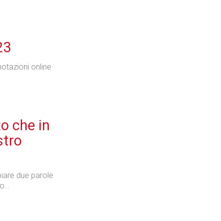
23
otazioni online
o che in
stro
biare due parole
no…