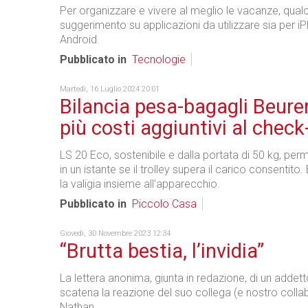
Per organizzare e vivere al meglio le vacanze, qual
suggerimento su applicazioni da utilizzare sia per i
Android.
Pubblicato in
Tecnologie
Martedì, 16 Luglio 2024 20:01
Bilancia pesa-bagagli Beure
più costi aggiuntivi al check
LS 20 Eco, sostenibile e dalla portata di 50 kg, per
in un istante se il trolley supera il carico consentito
la valigia insieme all'apparecchio.
Pubblicato in
Piccolo Casa
Giovedì, 30 Novembre 2023 12:34
“Brutta bestia, l’invidia”
La lettera anonima, giunta in redazione, di un addet
scatena la reazione del suo collega (e nostro colla
Nathan.