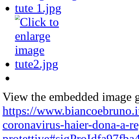
View the embedded image ga
https://www.biancoebruno.it
coronavirus-haier-dona-a-r
protettive#sigProIdfa97fba4