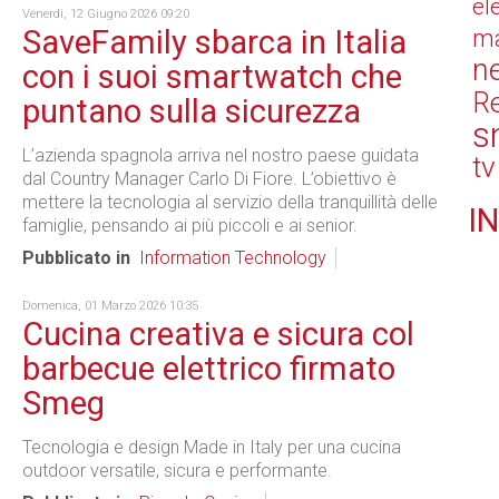
el
Venerdì, 12 Giugno 2026 09:20
SaveFamily sbarca in Italia
ma
n
con i suoi smartwatch che
Re
puntano sulla sicurezza
s
L’azienda spagnola arriva nel nostro paese guidata
tv
dal Country Manager Carlo Di Fiore. L’obiettivo è
mettere la tecnologia al servizio della tranquillità delle
IN
famiglie, pensando ai più piccoli e ai senior.
Pubblicato in
Information Technology
Domenica, 01 Marzo 2026 10:35
Cucina creativa e sicura col
barbecue elettrico firmato
Smeg
Tecnologia e design Made in Italy per una cucina
outdoor versatile, sicura e performante.