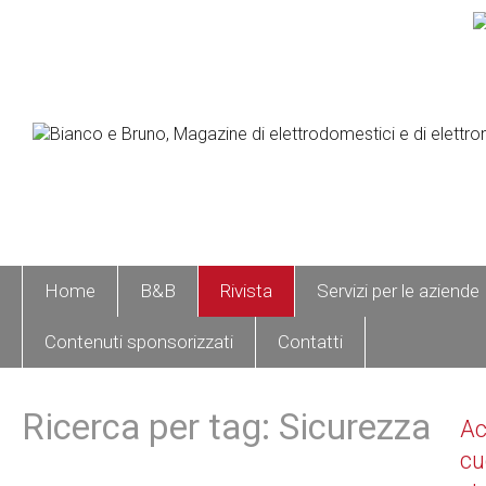
Home
B&B
Rivista
Servizi per le aziende
Contenuti sponsorizzati
Contatti
Ricerca per tag: Sicurezza
A
cu