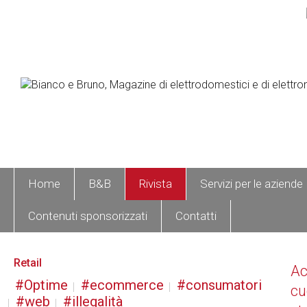
Home
B&B
Rivista
Servizi per le aziende
Contenuti sponsorizzati
Contatti
Retail
A
Optime
ecommerce
consumatori
cu
web
illegalità