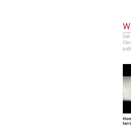
WE
Dal
Cli
pubb
Home
terr