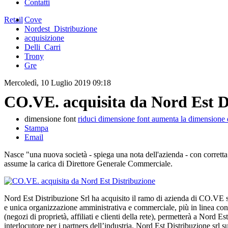
Contatti
Retail
Cove
Nordest_Distribuzione
acquisizione
Delli_Carri
Trony
Gre
Mercoledì, 10 Luglio 2019 09:18
CO.VE. acquisita da Nord Est D
dimensione font
riduci dimensione font
aumenta la dimensione 
Stampa
Email
Nasce "una nuova società - spiega una nota dell'azienda - con corretta
assume la carica di Direttore Generale Commerciale.
Nord Est Distribuzione Srl ha acquisito il ramo di azienda di CO.VE sc
e unica organizzazione amministrativa e commerciale, più in linea con 
(negozi di proprietà, affiliati e clienti della rete), permetterà a No
interlocutore per i partners dell’industria. Nord Est Distribuzione srl