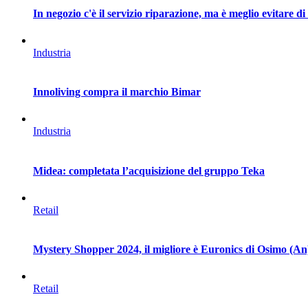
In negozio c'è il servizio riparazione, ma è meglio evitare di
Industria
Innoliving compra il marchio Bimar
Industria
Midea: completata l’acquisizione del gruppo Teka
Retail
Mystery Shopper 2024, il migliore è Euronics di Osimo (An
Retail