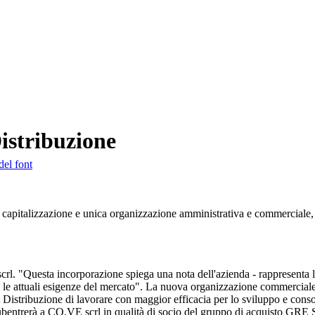
istribuzione
del font
 capitalizzazione e unica organizzazione amministrativa e commerciale, pi
rl. "Questa incorporazione spiega una nota dell'azienda - rappresenta la
le attuali esigenze del mercato". La nuova organizzazione commerciale, co
rd Est Distribuzione di lavorare con maggior efficacia per lo sviluppo e c
 subentrerà a CO.VE scrl in qualità di socio del gruppo di acquisto GRE