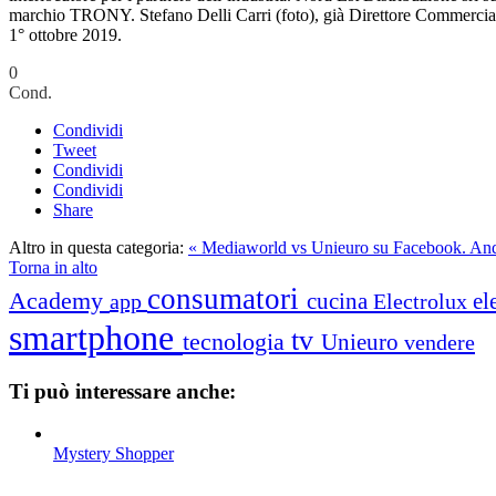
marchio TRONY. Stefano Delli Carri (foto), già Direttore Commerciale 
1° ottobre 2019.
0
Cond.
Condividi
Tweet
Condividi
Condividi
Share
Altro in questa categoria:
« Mediaworld vs Unieuro su Facebook. An
Torna in alto
consumatori
Academy
cucina
el
app
Electrolux
smartphone
tv
tecnologia
Unieuro
vendere
Ti può interessare anche:
Mystery Shopper