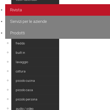
Rivista
Servizi per le aziende
Prodotti
freddo
built in
lavaggio
cottura
piccolo cucina
piccolo casa
piccolo persona
audio / video