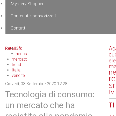
Mystery Shopper
Contenuti sponsorizzati
Contatti
Ac
Retail
Gfk
ricerca
cu
mercato
el
trend
ma
Italia
n
vendite
re
s
Giovedì, 03 Settembre 2020 12:28
tv
Tecnologia di consumo:
un mercato che ha
TI