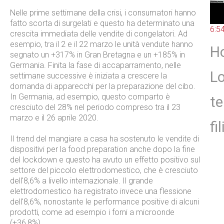
Nelle prime settimane della crisi, i consumatori hanno
fatto scorta di surgelati e questo ha determinato una
6:5
crescita immediata delle vendite di congelatori. Ad
esempio, tra il 2 e il 22 marzo le unità vendute hanno
Ho
segnato un +317% in Gran Bretagna e un +185% in
Germania. Finita la fase di accaparramento, nelle
Lo
settimane successive è iniziata a crescere la
domanda di apparecchi per la preparazione del cibo.
In Germania, ad esempio, questo comparto è
te
cresciuto del 28% nel periodo compreso tra il 23
marzo e il 26 aprile 2020.
fil
Il trend del mangiare a casa ha sostenuto le vendite di
dispositivi per la food preparation anche dopo la fine
del lockdown e questo ha avuto un effetto positivo sul
settore del piccolo elettrodomestico, che è cresciuto
dell'8,6% a livello internazionale. Il grande
elettrodomestico ha registrato invece una flessione
dell'8,6%, nonostante le performance positive di alcuni
prodotti, come ad esempio i forni a microonde
(+36,8%).