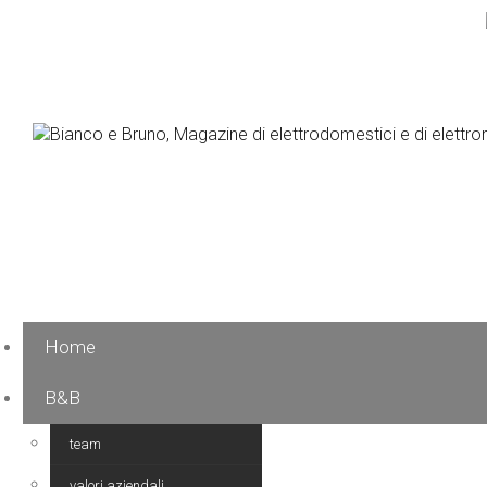
Home
B&B
team
valori aziendali