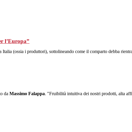
per l’Europa”
a Italia (ossia i produttori), sottolineando come il comparto debba rient
to da
Massimo Falappa
. "Fruibilità intuitiva dei nostri prodotti, alta af