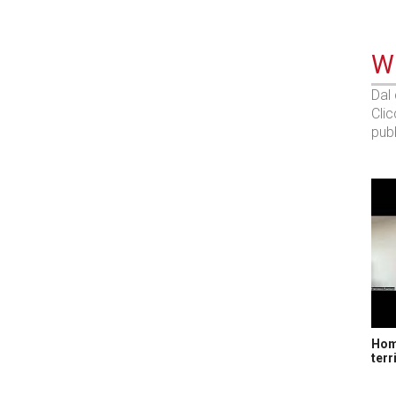
WE
Dal
Cli
pubb
Home
terr