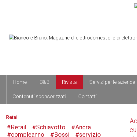
Home
B&B
Rivista
Servizi per le aziende
Contenuti sponsorizzati
Contatti
Retail
A
Retail
Schiavotto
Ancra
cu
compleanno
Bossi
servizio