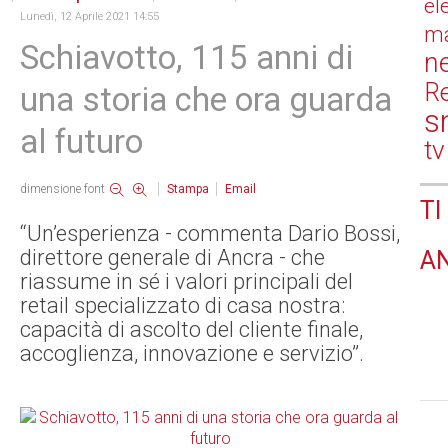
el
Lunedì, 12 Aprile 2021 14:55
ma
Schiavotto, 115 anni di
n
Re
una storia che ora guarda
s
al futuro
tv
dimensione font
Stampa
Email
TI
“Un’esperienza - commenta Dario Bossi,
direttore generale di Ancra - che
A
riassume in sé i valori principali del
retail specializzato di casa nostra:
capacità di ascolto del cliente finale,
accoglienza, innovazione e servizio”.