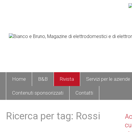
Home
B&B
Rivista
Servizi per le aziende
Contenuti sponsorizzati
Contatti
Ricerca per tag: Rossi
A
cu