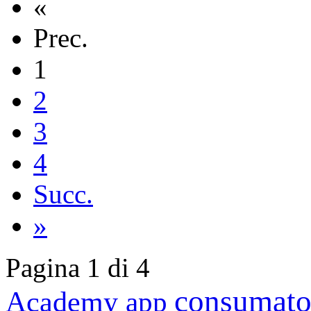
«
Prec.
1
2
3
4
Succ.
»
Pagina 1 di 4
consumato
Academy
app