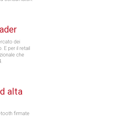
eader
ercato dei
 E per il retail
azionale che
4.
d alta
etooth firmate