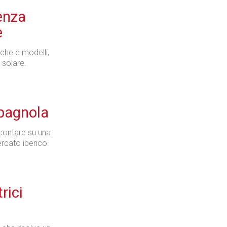
enza
e
rche e modelli,
 solare.
spagnola
contare su una
rcato iberico.
rici