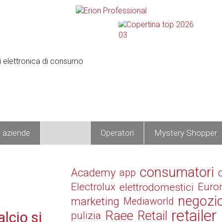
e aziende
Prodotti
Operatori
Mystery Shopper
consumatori
Academy
app
Electrolux
elettrodomestici
Euro
negozi
marketing
Mediaworld
retailer
Raee
Retail
alcio si
pulizia