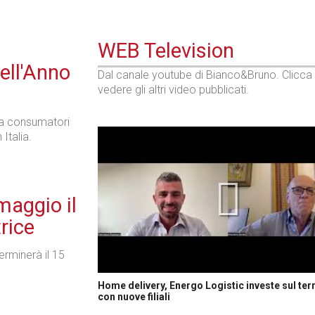
WEB Television
ell'Anno
Dal canale youtube di Bianco&Bruno. Clicca
vedere gli altri video pubblicati.
ila consumatori
Italia.
maggio il
trice
rminerà il 15
Home delivery, Energo Logistic investe sul terr
con nuove filiali