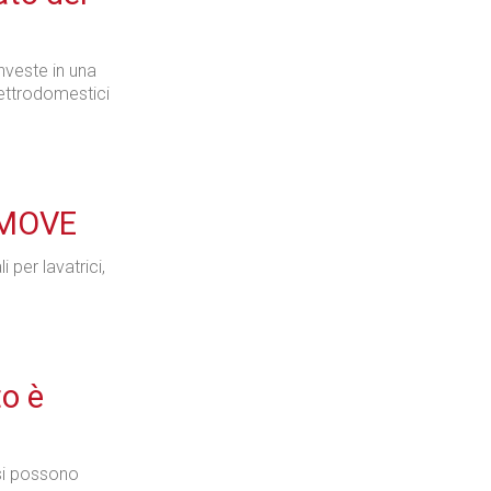
nveste in una
Industria
lettrodomestici
I MOVE
Prima dello shopping
i per lavatrici,
Industria
to è
 si possono