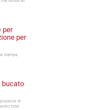
 che risolve un
) per
zione per
he stampa,
na bucato
posizione di
estici total