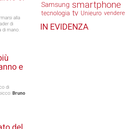
smartphone
Samsung
tv
tecnologia
Unieuro
vendere
rmarsi alla
ader di
IN
EVIDENZA
ta di mano.
Retail
più
'anno e
Il Blog di Nathan (vita da negozio)
co di
spicco:
Bruno
Tecnologie
ato del