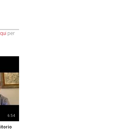
qui
per
6:54
itorio