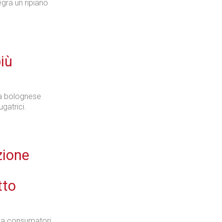
egra un ripiano
più
da bolognese
gatrici.
zione
tto
ila consumatori.