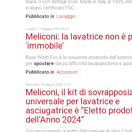
black o con dettagli scuri. Made in Italy al 100%, int
in legno certificato FSC.
Pubblicato in
Lavaggio
Lunedì, 27 Maggio 2024 09:53
Meliconi: la lavatrice non è 
'immobile'
Base Wash Evo è la soluzione proposta dall’azien
per
spostare
senza difficoltà lavabiancheria e asciu
Pubblicato in
Accessori
Mercoledì, 20 Marzo 2024 17:21
Meliconi, il kit di sovrapposi
universale per lavatrice e
asciugatrice è “Eletto prodo
dell’Anno 2024”
Il riconoscimento è frutto dell’opinione di oltre 12m