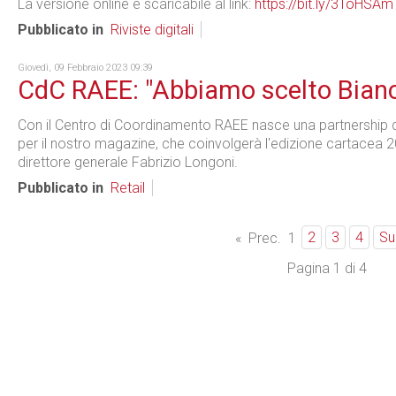
La versione online è scaricabile al link:
https://bit.ly/3ToHSAm
Pubblicato in
Riviste digitali
Giovedì, 09 Febbraio 2023 09:39
CdC RAEE: "Abbiamo scelto Bianco
Con il Centro di Coordinamento RAEE nasce una partnership di
per il nostro magazine, che coinvolgerà l'edizione cartacea 2
direttore generale Fabrizio Longoni.
Pubblicato in
Retail
2
3
4
Su
«
Prec.
1
Pagina 1 di 4