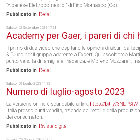
"Albanese Elettrodomestici" di Fino Mornasco (Co).
Pubblicato in
Retail
Sabato, 02 Settembre 2023 17:51
Academy per Gaer, i pareri di chi
Il primo di due video che ospitano le opinioni di alcuni parte
& Bruno per il gruppo aderente a Expert. Qui ascoltiamo Mart
punto vendita di famiglia a Piacenza, e Moreno Muzzarelli, ma
Pubblicato in
Retail
Sabato, 08 Luglio 2023 11:13
Numero di luglio-agosto 2023
La versione online è scaricabile al link:
https://bit.ly/3NLPSIW
.
Italia presso punti vendita, aziende del retail e della produzio
dei consumatori.
Pubblicato in
Riviste digitali
Giovedì, 29 Giugno 2023 07:48