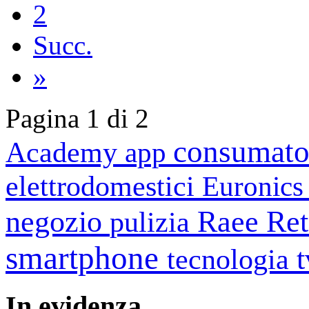
2
Succ.
»
Pagina 1 di 2
consumato
Academy
app
elettrodomestici
Euronic
negozio
Raee
Ret
pulizia
smartphone
tecnologia
In
evidenza