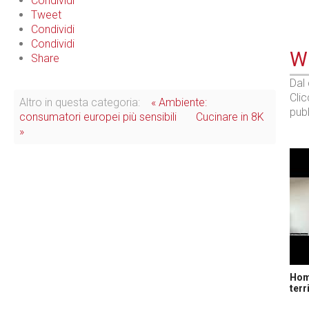
Condividi
Tweet
Condividi
Condividi
WE
Share
Dal
Cli
Altro in questa categoria:
« Ambiente:
pubb
consumatori europei più sensibili
Cucinare in 8K
»
Home
terr