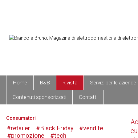
Home
B&B
Rivista
Servizi per le aziende
Contenuti sponsorizzati
Contatti
Consumatori
A
retailer
Black Friday
vendite
cu
promozione
tech