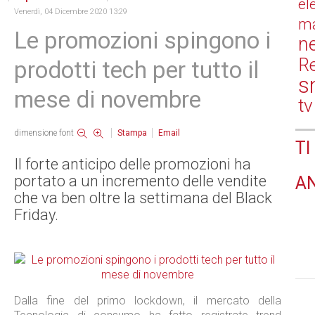
el
Venerdì, 04 Dicembre 2020 13:29
ma
Le promozioni spingono i
n
Re
prodotti tech per tutto il
s
mese di novembre
tv
dimensione font
Stampa
Email
TI
Il forte anticipo delle promozioni ha
portato a un incremento delle vendite
A
che va ben oltre la settimana del Black
Friday.
Dalla fine del primo lockdown, il mercato della