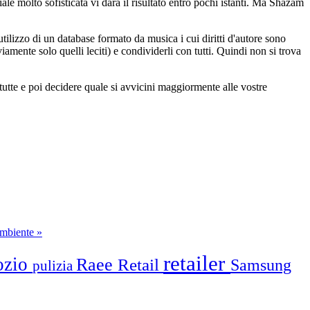
ale molto sofisticata vi darà il risultato entro pochi istanti. Ma Shazam
utilizzo di un database formato da musica i cui diritti d'autore sono
viamente solo quelli leciti) e condividerli con tutti. Quindi non si trova
tutte e poi decidere quale si avvicini maggiormente alle vostre
’ambiente »
retailer
ozio
Raee
Retail
Samsung
pulizia