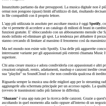
Innanzitutto partiamo da due presupposti. La musica digitale non è più 
ormai non pongono (quasi) limiti all'utilizzo di dati, risultando decisa
in file compatibili con il proprio lettore.
L'app più utilizzata in assoluto per ascoltare musica è oggi
Spotify
, c
che vi permette di accedere a un catalogo di milioni di brani in cambio 
funzioni gratuite. E' sbloccandolo con un abbonamento mensile che Spot
modo infinito ed eliminare gli spot. La tendenza per abbattere il prez
stanno cercando di limitare al massimo il fenomeno così da massimizzar
Ma nel mondo non esiste solo Spotify. Una delle più agguerrite concor
interessante variante per gli appassionati più estremi chiamata Music H
superiore.
Chi ama creare musica e adora condividerla con appassionati e altri pro
creazioni originali, remix, adattamenti, mashup e canzoni inedite creat
sua “playlist” su SoundCloud o che non condivida qualcosa di inedito 
Riguarda sempre la musica una delle migliori app per lo streaming rad
aggiungerle alla schermata principale per un accesso rapido. La qualità 
(ovvero le trasmissioni radio più famose in differita).
“
Shazam
” è una app nata per la ricerca delle canzoni. Grazie a quest
ascoltando in quel momento alla radio oppure all'interno di un negozio.