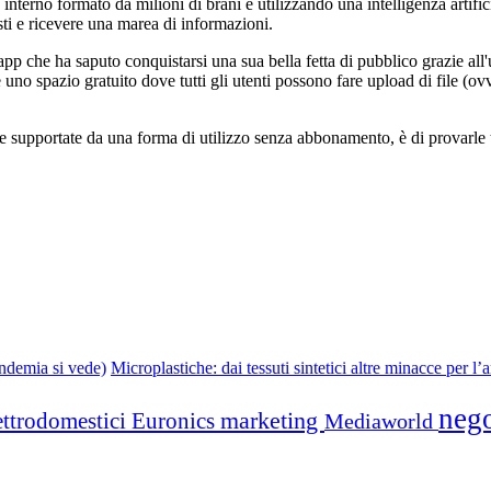
terno formato da milioni di brani e utilizzando una intelligenza artifici
sti e ricevere una marea di informazioni.
app che ha saputo conquistarsi una sua bella fetta di pubblico grazie all'
 è uno spazio gratuito dove tutti gli utenti possono fare upload di file (ov
ue supportate da una forma di utilizzo senza abbonamento, è di provarle 
andemia si vede)
Microplastiche: dai tessuti sintetici altre minacce per l
neg
marketing
ettrodomestici
Euronics
Mediaworld