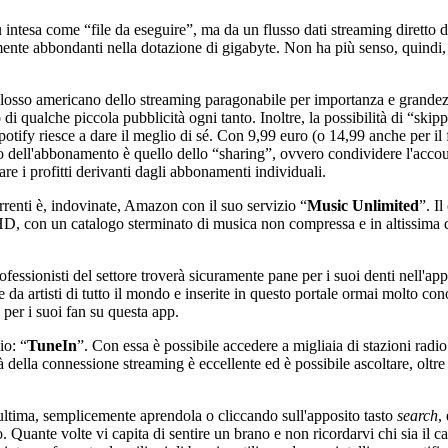
intesa come “file da eseguire”, ma da un flusso dati streaming diretto da
mente abbondanti nella dotazione di gigabyte. Non ha più senso, quindi, ce
olosso americano dello streaming paragonabile per importanza e grandezza
di qualche piccola pubblicità ogni tanto. Inoltre, la possibilità di “skip
ify riesce a dare il meglio di sé. Con 9,99 euro (o 14,99 anche per il f
zo dell'abbonamento è quello dello “sharing”, ovvero condividere l'accou
e i profitti derivanti dagli abbonamenti individuali.
renti è, indovinate, Amazon con il suo servizio “
Music Unlimited
”. I
D, con un catalogo sterminato di musica non compressa e in altissima qua
fessionisti del settore troverà sicuramente pane per i suoi denti nell'app
e da artisti di tutto il mondo e inserite in questo portale ormai molto c
per i suoi fan su questa app.
io: “
TuneIn
”. Con essa è possibile accedere a migliaia di stazioni radio 
della connessione streaming è eccellente ed è possibile ascoltare, oltre a
'ultima, semplicemente aprendola o cliccando sull'apposito tasto
search
,
 Quante volte vi capita di sentire un brano e non ricordarvi chi sia il 