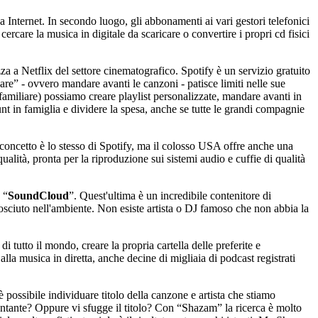
 Internet. In secondo luogo, gli abbonamenti ai vari gestori telefonici
rcare la musica in digitale da scaricare o convertire i propri cd fisici
 a Netflix del settore cinematografico. Spotify è un servizio gratuito
pare” - ovvero mandare avanti le canzoni - patisce limiti nelle sue
amiliare) possiamo creare playlist personalizzate, mandare avanti in
nt in famiglia e dividere la spesa, anche se tutte le grandi compagnie
l concetto è lo stesso di Spotify, ma il colosso USA offre anche una
lità, pronta per la riproduzione sui sistemi audio e cuffie di qualità
 “
SoundCloud
”. Quest'ultima è un incredibile contenitore di
onosciuto nell'ambiente. Non esiste artista o DJ famoso che non abbia la
di tutto il mondo, creare la propria cartella delle preferite e
lla musica in diretta, anche decine di migliaia di podcast registrati
 è possibile individuare titolo della canzone e artista che stiamo
cantante? Oppure vi sfugge il titolo? Con “Shazam” la ricerca è molto