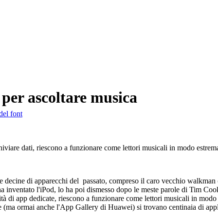
) per ascoltare musica
del font
chiviare dati, riescono a funzionare come lettori musicali in modo estrem
re decine di apparecchi del
passato, compreso il caro vecchio walkman (o
a inventato l'iPod, lo ha poi dismesso dopo le meste parole di Tim Cook:
ntità di app dedicate, riescono a funzionare come lettori musicali in mo
e (ma ormai anche l'App Gallery di Huawei) si trovano centinaia di appl