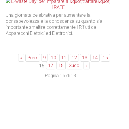
Una giornata celebrativa per aumentare la
consapevolezza e la conoscenza su quanto sia
importante smaltire correttamente i Rifiuti da
Apparecchi Elettrici ed Elettronici.
«
Prec.
9
10
11
12
13
14
15
17
18
Succ.
»
16
Pagina 16 di 18