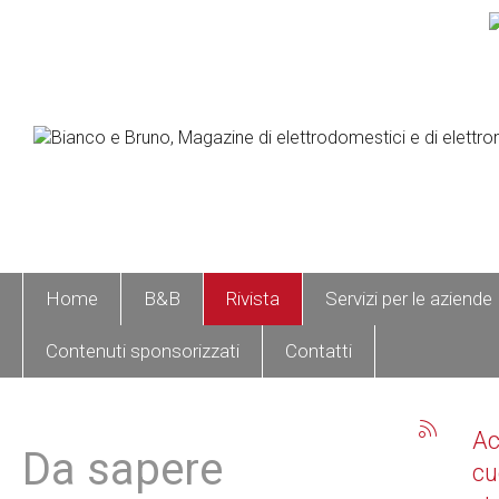
Home
B&B
Rivista
Servizi per le aziende
Contenuti sponsorizzati
Contatti
A
Da sapere
cu