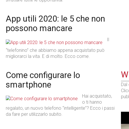
App utili 2020: le 5 che non
possono mancare
Il
“telefonino” che abbiamo appena acquistato può
migliorarci la vita. E di molto. Ecco come.
WE
Come configurare lo
smartphone
Dal
Cli
Hai acquistato,
pubb
o ti hanno
regalato, un nuovo telefono “intelligente”? Ecco i passi
da fare per utilizzarlo subito.