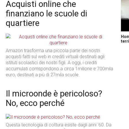
Acquisti online che
finanziano le scuole di
quartiere
Home
terr
Amazon trasforma una piccola parte dei nostri
acquisti fatti sul web in crediti virtuali destinati agli
istituti scolastici dei nostri figli. A oggi, i crediti
accumulati corrispondono a circa 1milione e 700mila
euro, destinati a più di 27mila scuole.
Il microonde è pericoloso?
No, ecco perché
Questa tecnologia di cottura esiste dagli anni '60. Da