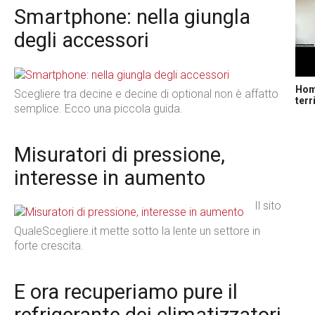
Smartphone: nella giungla
degli accessori
Home
Scegliere tra decine e decine di optional non è affatto
terr
semplice. Ecco una piccola guida.
Misuratori di pressione,
interesse in aumento
Il sito
QualeScegliere.it mette sotto la lente un settore in
forte crescita.
E ora recuperiamo pure il
refrigerante dei climatizzatori