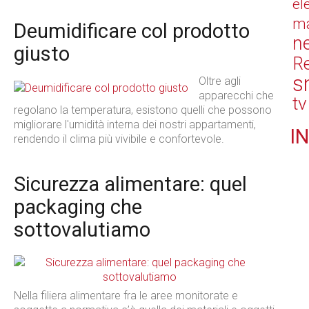
el
ma
Deumidificare col prodotto
n
giusto
Re
s
Oltre agli
apparecchi che
tv
regolano la temperatura, esistono quelli che possono
migliorare l'umidità interna dei nostri appartamenti,
IN
rendendo il clima più vivibile e confortevole.
Sicurezza alimentare: quel
packaging che
sottovalutiamo
Nella filiera alimentare fra le aree monitorate e