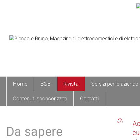
Home
B&B
Rivista
Servizi per le aziende
Contenuti sponsorizzati
Contatti
A
Da sapere
cu