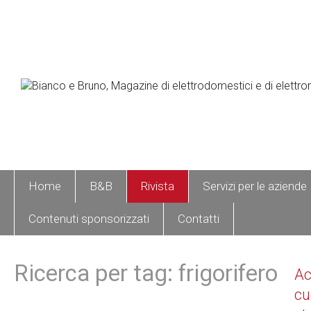
Home
B&B
Rivista
Servizi per le aziende
Contenuti sponsorizzati
Contatti
Ricerca per tag: frigorifero
A
cu