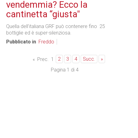
vendemmia? Ecco la
cantinetta “giusta"
Quella dell’italiana GRF può contenere fino
25
bottiglie ed è super-silenziosa.
Pubblicato in
Freddo
2
3
4
Succ.
»
«
Prec.
1
Pagina 1 di 4