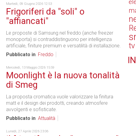
el
Martedì, 09 Giugno 2026 12:53
Frigoriferi da "soli" o
ma
n
"affiancati"
Re
Le proposte di Samsung nel freddo (anche freezer
s
monoporta) si contraddistinguono per intelligenza
tv
artificiale, finiture premium e versatilità di installazione.
Pubblicato in
Freddo
IN
Mercoledì, 13 Maggio 2026 15:59
Moonlight è la nuova tonalità
di Smeg
La proposta cromatica vuole valorizzare la finitura
matt e il design dei prodotti, creando atmosfere
avvolgenti e sofisticate.
Pubblicato in
Attualità
Lunedì, 27 Aprile 2026 23:06