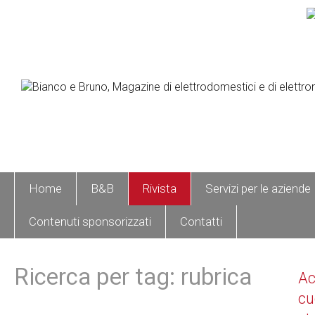
Home
B&B
Rivista
Servizi per le aziende
Contenuti sponsorizzati
Contatti
Ricerca per tag: rubrica
A
cu