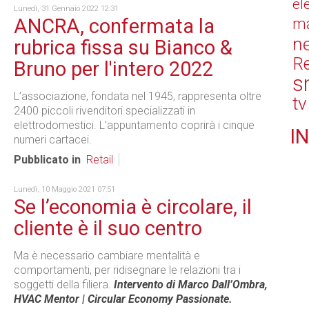
el
Lunedì, 31 Gennaio 2022 12:31
ANCRA, confermata la
ma
n
rubrica fissa su Bianco &
Re
Bruno per l'intero 2022
s
L’associazione, fondata nel 1945, rappresenta oltre
tv
2400 piccoli rivenditori specializzati in
elettrodomestici. L'appuntamento coprirà i cinque
IN
numeri cartacei.
Pubblicato in
Retail
Lunedì, 10 Maggio 2021 07:51
Se l’economia è circolare, il
cliente è il suo centro
Ma è necessario cambiare mentalità e
comportamenti, per ridisegnare le relazioni tra i
soggetti della filiera.
Intervento di Marco Dall’Ombra,
HVAC Mentor | Circular Economy Passionate.