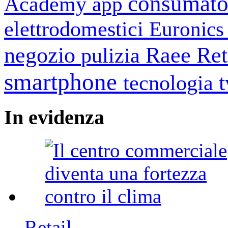
consumato
Academy
app
elettrodomestici
Euronic
negozio
Raee
Ret
pulizia
smartphone
tecnologia
In
evidenza
Retail