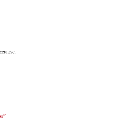
ceratese.
ta”