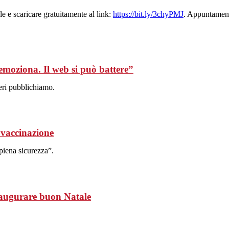
e e scaricare gratuitamente al link:
https://bit.ly/3chyPMJ
. Appuntament
 emoziona. Il web si può battere”
eri pubblichiamo.
 vaccinazione
piena sicurezza”.
r augurare buon Natale