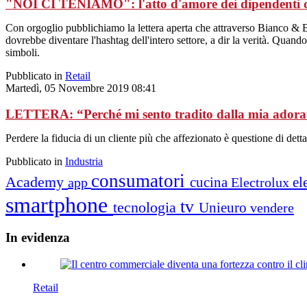
"NOI CI TENIAMO": l'atto d'amore dei dipendenti d
Con orgoglio pubblichiamo la lettera aperta che attraverso Bianco & B
dovrebbe diventare l'hashtag dell'intero settore, a dir la verità. Quando
simboli.
Pubblicato in
Retail
Martedì, 05 Novembre 2019 08:41
LETTERA: “Perché mi sento tradito dalla mia ador
Perdere la fiducia di un cliente più che affezionato è questione di detta
Pubblicato in
Industria
consumatori
Academy
cucina
el
app
Electrolux
smartphone
tv
tecnologia
Unieuro
vendere
In
evidenza
Retail