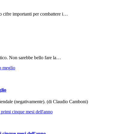
do cifre importanti per combattere i…
tico. Non sarebbe bello fare la…
glio
aziendale (negativamente). (di Claudio Camboni)
i cinque mesi dell'anno