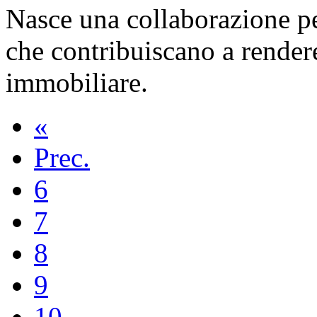
Nasce una collaborazione per
che contribuiscano a rendere
immobiliare.
«
Prec.
6
7
8
9
10