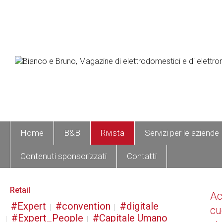
Home
B&B
Rivista
Servizi per le aziende
Contenuti sponsorizzati
Contatti
Retail
A
Expert
convention
digitale
cu
Expert_People
Capitale Umano