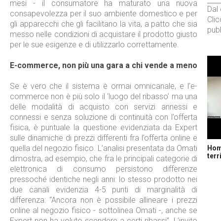
mesi - il consumatore ha maturato una nuova
Dal
consapevolezza per il suo ambiente domestico e per
Cli
gli apparecchi che gli facilitano la vita, a patto che sia
pubb
messo nelle condizioni di acquistare il prodotto giusto
per le sue esigenze e di utilizzarlo correttamente.
E-commerce, non più una gara a chi vende a meno
Se è vero che il sistema è ormai omnicanale, e l’e-
commerce non è più solo il ‘luogo del ribasso’ ma una
delle modalità di acquisto con servizi annessi e
connessi e senza soluzione di continuità con l’offerta
fisica, è puntuale la questione evidenziata da Expert
sulle dinamiche di prezzi differenti fra l’offerta online e
quella del negozio fisico. L’analisi presentata da Omati
Home
terr
dimostra, ad esempio, che fra le principali categorie di
elettronica di consumo persistono differenze
pressoché identiche negli anni: lo stesso prodotto nei
due canali evidenzia 4-5 punti di marginalità di
differenza: “Ancora non è possibile allineare i prezzi
online al negozio fisico - sottolinea Omati -, anche se
Expert non ha voluto scendere a certi ribassi”. L’invito