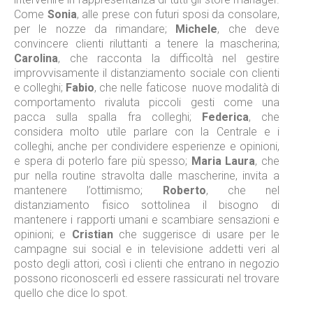
Come
Sonia
, alle prese con futuri sposi da consolare,
per le nozze da rimandare;
Michele
, che deve
convincere clienti riluttanti a tenere la mascherina;
Carolina
, che racconta la difficoltà nel gestire
improvvisamente il distanziamento sociale con clienti
e colleghi;
Fabio
, che nelle faticose nuove modalità di
comportamento rivaluta piccoli gesti come una
pacca sulla spalla fra colleghi;
Federica
, che
considera molto utile parlare con la Centrale e i
colleghi, anche per condividere esperienze e opinioni,
e spera di poterlo fare più spesso;
Maria Laura
, che
pur nella routine stravolta dalle mascherine, invita a
mantenere l’ottimismo;
Roberto
, che nel
distanziamento fisico sottolinea il bisogno di
mantenere i rapporti umani e scambiare sensazioni e
opinioni; e
Cristian
che suggerisce di usare per le
campagne sui social e in televisione addetti veri al
posto degli attori, così i clienti che entrano in negozio
possono riconoscerli ed essere rassicurati nel trovare
quello che dice lo spot.