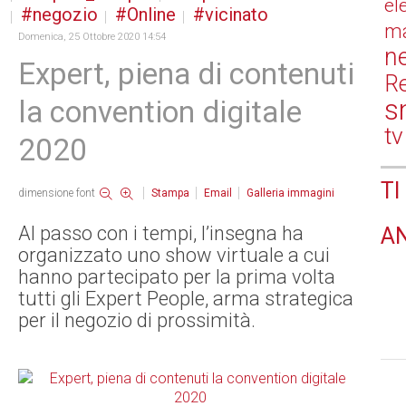
el
negozio
Online
vicinato
ma
Domenica, 25 Ottobre 2020 14:54
n
Expert, piena di contenuti
Re
s
la convention digitale
tv
2020
TI
dimensione font
Stampa
Email
Galleria immagini
Al passo con i tempi, l’insegna ha
A
organizzato uno show virtuale a cui
hanno partecipato per la prima volta
tutti gli Expert People, arma strategica
per il negozio di prossimità.