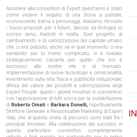
Assistere alla convention di Expert quest’anno è stato
come vedere il seguito di una storia a puntate,
riconoscendo trama e personaggi. Abbiamo ritrovato
i ‘buoni propositi per il futuro’, lanciati da Bologna lo
scorso anno, tradotti in realtà. Quel progetto di
cambiamento e di valorizzazione del capitale umano
che ci era piaciuto, anche se in quel momento ci era
sembrato per lo meno complicato, si è rivelato
strategicamente calzante per quello che poi è
successo alle nostre vite e al mercato.
Implementazione di nuove tecnologie e omnicanalità,
investimento sulla rete fisica e pubblicità istituzionale,
difesa del valore dei prodotti e valorizzazione degli
Expert People: questi i gioielli mostrati in convention,
con l’approvazione di tutti soci e per la soddisfazione
di
Roberto Omati
e
Barbara Donelli,
rispettivamente
Direttore Generale e Responsabile Marketing di Expert
IN
Italy, che di questa virata di percorso sono stati fra i
principali timonieri. Alla celebrazione dei successi, in
questa particolare convention completamente
virtuale e ben riuscita, ha partecipato per la prima