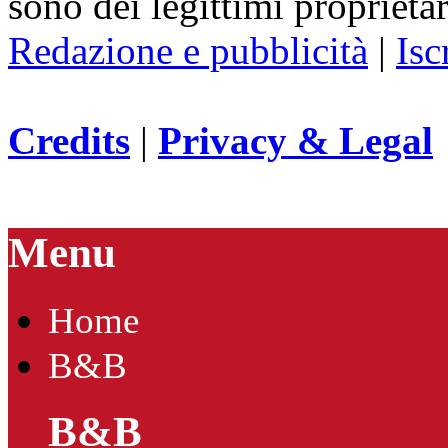
sono dei legittimi proprietar
Redazione e pubblicità
|
Isc
Credits
|
Privacy & Legal
Menu
Home
B&B
B&B