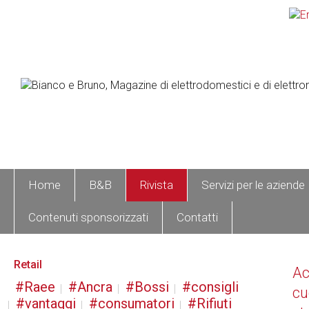
Home
B&B
Rivista
Servizi per le aziende
Contenuti sponsorizzati
Contatti
Retail
A
Raee
Ancra
Bossi
consigli
cu
vantaggi
consumatori
Rifiuti