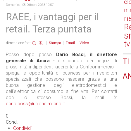
el
Domenica, 08 Ottobre 2023 10:57
ma
RAEE, i vantaggi per il
n
Re
retail. Terza puntata
s
tv
dimensione font
Stampa
Email
Video
Passo dopo passo
Dario Bossi, il direttore
TI
generale di Ancra
- il sindacato dei negozi di
prossimità indipendenti aderente a Confcommercio -
spiega le opportunità di business per i rivenditori
A
specializzati che possono nascere grazie a una
buona gestione degli elettrodomestici e
dell'elettronica di consumo a fine vita. Per contatti
con lo stesso Bossi, la mail è:
dario.bossi@unione.milano.it
0
Cond.
Condividi