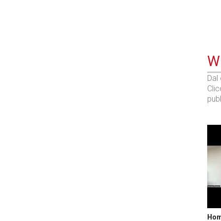
WE
Dal
Cli
pubb
Home