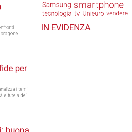
smartphone
Samsung
a
tv
tecnologia
Unieuro
vendere
IN
EVIDENZA
nfronti
l paragone
Tecnologie
ide per
Retail
nalizza i temi
à e tutela dei
Il Blog di Nathan (vita da negozio)
i: buona