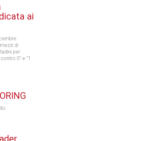
a
icata ai
dicembre.
i mezzi di
tadini per
“1 contro 0” e “1
LORING
llo.
eader