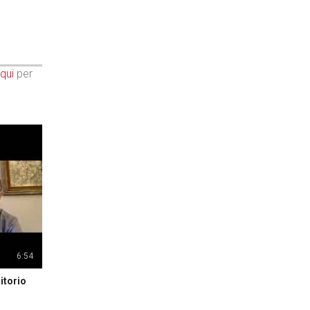
qui
per
6:54
itorio