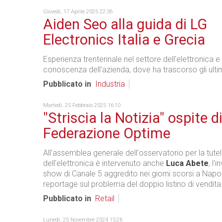
Giovedì, 17 Aprile 2025 22:36
Aiden Seo alla guida di LG
Electronics Italia e Grecia
Esperienza trentennale nel settore dell'elettronica 
conoscenza dell'azienda, dove ha trascorso gli ultim
Pubblicato in
Industria
Martedì, 25 Febbraio 2025 16:10
"Striscia la Notizia" ospite d
Federazione Optime
All'assemblea generale dell'osservatorio per la tut
dell'elettronica è intervenuto anche
Luca Abete
, l'
show di Canale 5 aggredito nei giorni scorsi a Napol
reportage sul problema del doppio listino di vendita
Pubblicato in
Retail
Lunedì, 25 Novembre 2024 15:26