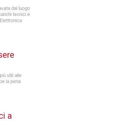
avata dal luogo
richi tecnici e
 Elettronica
sere
ù utili alle
bbe la pena
ci a