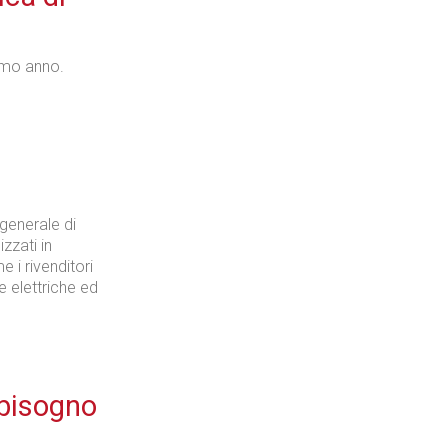
imo anno.
generale di
zzati in
 i rivenditori
e elettriche ed
a bisogno