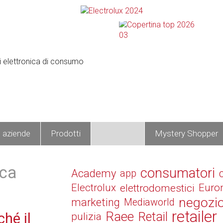
e aziende
Prodotti
Operatori
Mystery Shopper
ica
consumatori
Academy
app
Electrolux
elettrodomestici
Euro
negozi
marketing
Mediaworld
retailer
Raee
Retail
hé il
pulizia