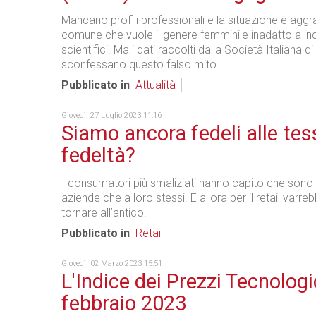
Mancano profili professionali e la situazione è aggr
comune che vuole il genere femminile inadatto a inca
scientifici. Ma i dati raccolti dalla Società Italiana di
sconfessano questo falso mito.
Pubblicato in
Attualità
Giovedì, 27 Luglio 2023 11:16
Siamo ancora fedeli alle tes
fedeltà?
I consumatori più smaliziati hanno capito che sono pi
aziende che a loro stessi. E allora per il retail varre
tornare all’antico.
Pubblicato in
Retail
Giovedì, 02 Marzo 2023 15:51
L'Indice dei Prezzi Tecnologi
febbraio 2023