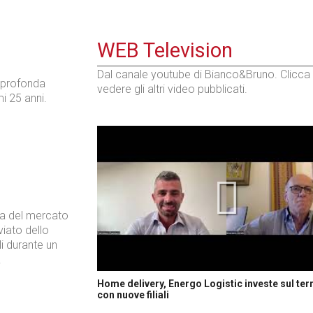
WEB Television
Dal canale youtube di Bianco&Bruno. Clicca
e profonda
vedere gli altri video pubblicati.
i 25 anni.
i
ela del mercato
inviato dello
i durante un
.
Home delivery, Energo Logistic investe sul terr
con nuove filiali