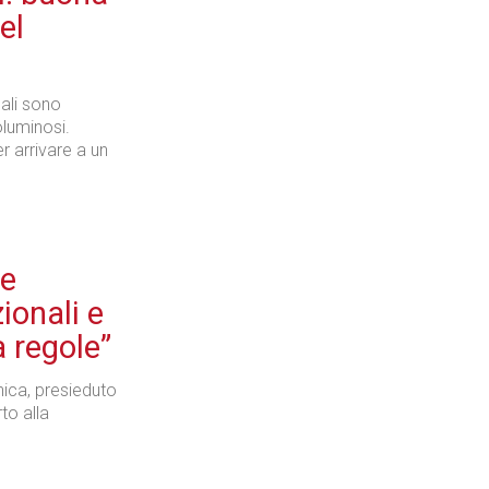
el
Tecnologie
ali sono
oluminosi.
r arrivare a un
Industria
re
ionali e
 regole”
Prima dello shopping
nica, presieduto
to alla