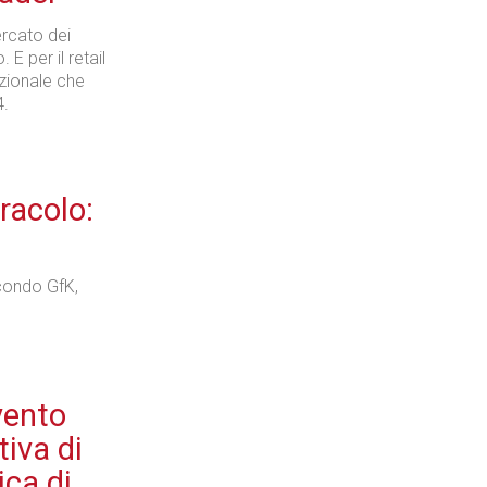
ercato dei
 E per il retail
azionale che
4.
racolo:
econdo GfK,
vento
tiva di
ica di