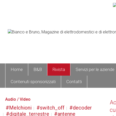
Home
B&B
Rivista
Servizi per le aziende
Contenuti sponsorizzati
Contatti
Audio / Video
A
Melchioni
switch_off
decoder
cu
digitale_terrestre
antenne