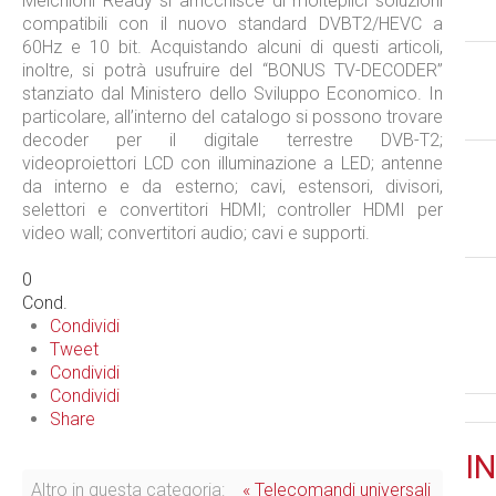
Melchioni Ready si arricchisce di molteplici soluzioni
compatibili con il nuovo standard DVBT2/HEVC a
60Hz e 10 bit. Acquistando alcuni di questi articoli,
inoltre, si potrà usufruire del “BONUS TV-DECODER”
stanziato dal Ministero dello Sviluppo Economico. In
particolare, all’interno del catalogo si possono trovare
decoder per il digitale terrestre DVB-T2;
videoproiettori LCD con illuminazione a LED; antenne
da interno e da esterno; cavi, estensori, divisori,
selettori e convertitori HDMI; controller HDMI per
video wall; convertitori audio; cavi e supporti.
0
Cond.
Condividi
Tweet
Condividi
Condividi
Share
IN
Altro in questa categoria:
« Telecomandi universali