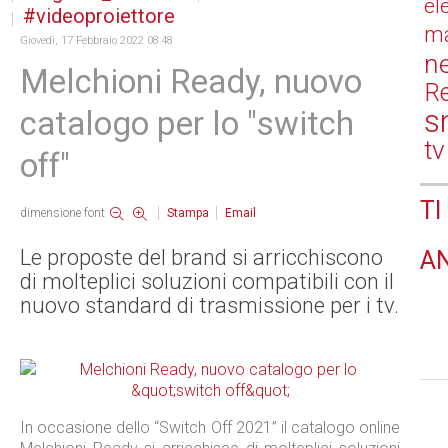
el
videoproiettore
ma
Giovedì, 17 Febbraio 2022 08:48
n
Melchioni Ready, nuovo
Re
s
catalogo per lo "switch
tv
off"
TI
dimensione font
Stampa
Email
Le proposte del brand si arricchiscono
A
di molteplici soluzioni compatibili con il
nuovo standard di trasmissione per i tv.
In occasione dello “Switch Off 2021” il catalogo online