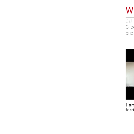
WE
Dal
Cli
pubb
Home
terr