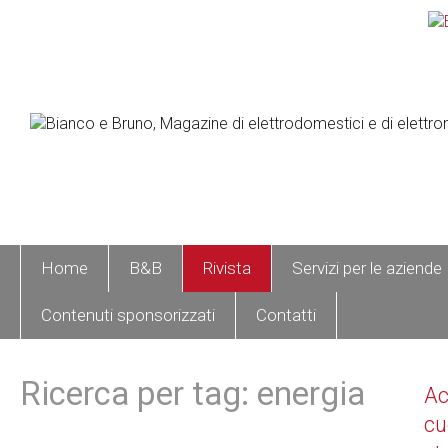
Home
B&B
Rivista
Servizi per le aziende
Contenuti sponsorizzati
Contatti
Ricerca per tag: energia
A
cu