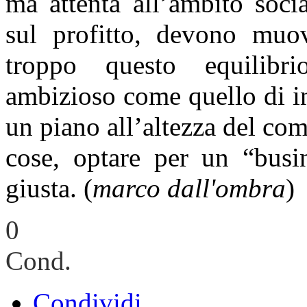
ma attenta all’ambito socia
sul profitto, devono muove
troppo questo equilibr
ambizioso come quello di inf
un piano all’altezza del com
cose, optare per un “busin
giusta. (
marco dall'ombra
)
0
Cond.
Condividi