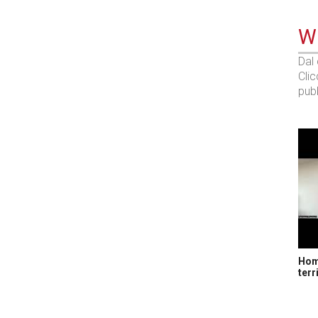
WE
Dal
Cli
pubb
Home
terr