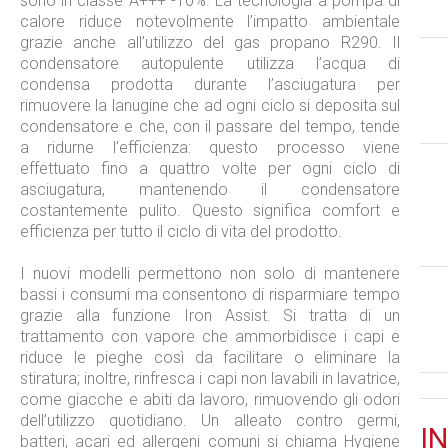
sono in classe A+++ -10%. La tecnologia a pompa di
calore riduce notevolmente l’impatto ambientale
grazie anche all’utilizzo del gas propano R290. Il
condensatore autopulente utilizza l’acqua di
condensa prodotta durante l’asciugatura per
rimuovere la lanugine che ad ogni ciclo si deposita sul
condensatore e che, con il passare del tempo, tende
a ridurne l’efficienza: questo processo viene
effettuato fino a quattro volte per ogni ciclo di
asciugatura, mantenendo il condensatore
costantemente pulito. Questo significa comfort e
efficienza per tutto il ciclo di vita del prodotto.
I nuovi modelli permettono non solo di mantenere
bassi i consumi ma consentono di risparmiare tempo
grazie alla funzione Iron Assist. Si tratta di un
trattamento con vapore che ammorbidisce i capi e
riduce le pieghe così da facilitare o eliminare la
stiratura; inoltre, rinfresca i capi non lavabili in lavatrice,
come giacche e abiti da lavoro, rimuovendo gli odori
dell’utilizzo quotidiano. Un alleato contro germi,
IN
batteri, acari ed allergeni comuni si chiama Hygiene