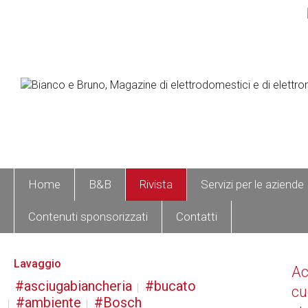
Home
B&B
Rivista
Servizi per le aziende
Contenuti sponsorizzati
Contatti
Lavaggio
A
asciugabiancheria
bucato
cu
ambiente
Bosch