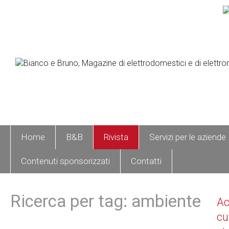
Home
B&B
Rivista
Servizi per le aziende
Contenuti sponsorizzati
Contatti
Ricerca per tag: ambiente
A
cu