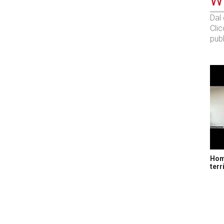
WE
Dal
Cli
pubb
Home
terr