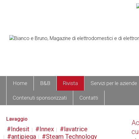
Home
B&B
Rivista
Servizi per le aziende
Contenuti sponsorizzati
Contatti
Lavaggio
A
Indesit
Innex
lavatrice
cu
antipiega
Steam Technology