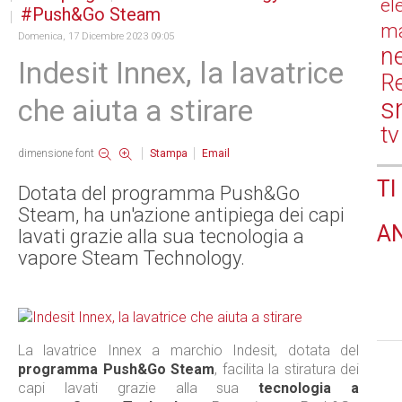
el
Push&Go Steam
ma
Domenica, 17 Dicembre 2023 09:05
n
Indesit Innex, la lavatrice
Re
s
che aiuta a stirare
tv
dimensione font
Stampa
Email
TI
Dotata del programma Push&Go
Steam, ha un'azione antipiega dei capi
A
lavati grazie alla sua tecnologia a
vapore Steam Technology.
La lavatrice Innex a marchio Indesit, dotata del
programma Push&Go Steam
, facilita la stiratura dei
capi lavati grazie alla sua
tecnologia a