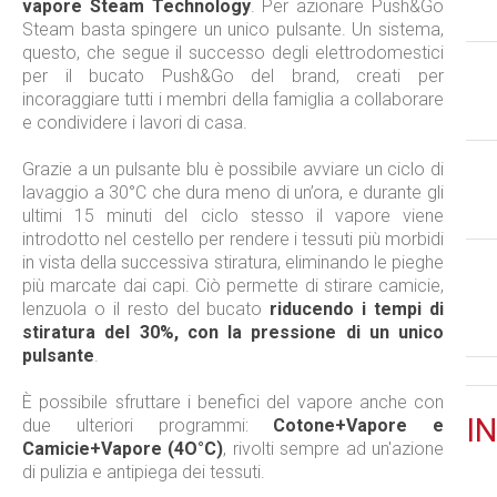
vapore Steam Technology
. Per azionare Push&Go
Steam basta spingere un unico pulsante. Un sistema,
questo, che segue il successo degli elettrodomestici
per il bucato Push&Go del brand, creati per
incoraggiare tutti i membri della famiglia a collaborare
e condividere i lavori di casa.
Grazie a un pulsante blu è possibile avviare un ciclo di
lavaggio a 30°C che dura meno di un’ora, e durante gli
ultimi 15 minuti del ciclo stesso il vapore viene
introdotto nel cestello per rendere i tessuti più morbidi
in vista della successiva stiratura, eliminando le pieghe
più marcate dai capi. Ciò permette di stirare camicie,
lenzuola o il resto del bucato
riducendo i tempi di
stiratura del 30%, con la pressione di un unico
pulsante
.
È possibile sfruttare i benefici del vapore anche con
IN
due ulteriori programmi:
Cotone+Vapore e
Camicie+Vapore (4O°C)
, rivolti sempre ad un'azione
di pulizia e antipiega dei tessuti.