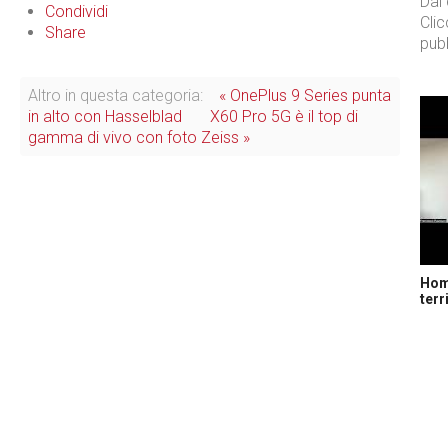
Dal
Condividi
Cli
Share
pubb
Altro in questa categoria:
« OnePlus 9 Series punta
in alto con Hasselblad
X60 Pro 5G è il top di
gamma di vivo con foto Zeiss »
Home
terr