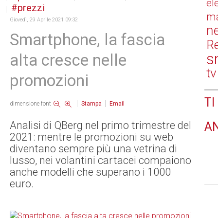
el
prezzi
ma
Giovedì, 29 Aprile 2021 09:32
n
Smartphone, la fascia
Re
s
alta cresce nelle
tv
promozioni
TI
dimensione font
Stampa
Email
Analisi di QBerg nel primo trimestre del
A
2021: mentre le promozioni su web
diventano sempre più una vetrina di
lusso, nei volantini cartacei compaiono
anche modelli che superano i 1000
euro.