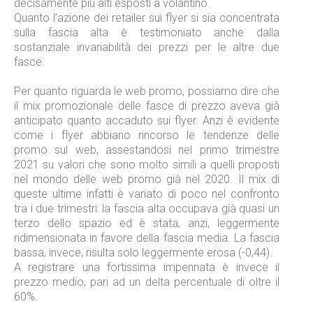
decisamente più alti esposti a volantino.
Quanto l’azione dei retailer sui flyer si sia concentrata
sulla fascia alta è testimoniato anche dalla
sostanziale invariabilità dei prezzi per le altre due
fasce.
Per quanto riguarda le web promo, possiamo dire che
il mix promozionale delle fasce di prezzo aveva già
anticipato quanto accaduto sui flyer. Anzi è evidente
come i flyer abbiano rincorso le tendenze delle
promo sul web, assestandosi nel primo trimestre
2021 su valori che sono molto simili a quelli proposti
nel mondo delle web promo già nel 2020. Il mix di
queste ultime infatti è variato di poco nel confronto
tra i due trimestri: la fascia alta occupava già quasi un
terzo dello spazio ed è stata, anzi, leggermente
ridimensionata in favore della fascia media. La fascia
bassa, invece, risulta solo leggermente erosa (-0,44).
A registrare una fortissima impennata è invece il
prezzo medio, pari ad un delta percentuale di oltre il
60%.