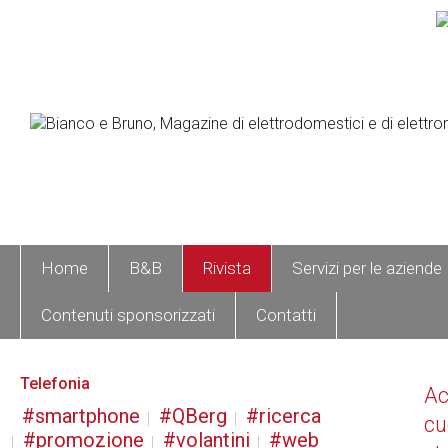
Home
B&B
Rivista
Servizi per le aziende
Contenuti sponsorizzati
Contatti
Telefonia
A
smartphone
QBerg
ricerca
cu
promozione
volantini
web