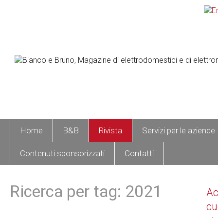
Home
B&B
Rivista
Servizi per le aziende
Contenuti sponsorizzati
Contatti
Ricerca per tag: 2021
A
cu