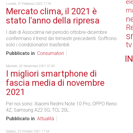
el
Lunedì, 07 Febbraio 2022 17:19
Mercato clima, il 2021 è
ma
n
stato l'anno della ripresa
Re
I dati di Assoclima nel periodo ottobre-dicembre
s
confermano il trend dei trimestri precedenti. Soffrono
tv
solo i condizionatori trasferibili.
Pubblicato in
Consumatori
IN
Martedì, 02 Novembre 2021 07:45
I migliori smartphone di
fascia media di novembre
2021
Per noi sono: Xiaomi Redmi Note 10 Pro; OPPO Reno
4Z; Samsung A22 5G; TCL 20L.
Pubblicato in
Attualità
Sabato, 23 Ottobre 2021 17:54