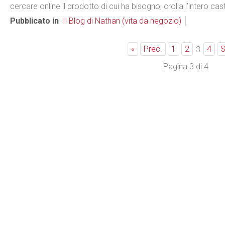
cercare online il prodotto di cui ha bisogno, crolla l’intero caste
Pubblicato in
Il Blog di Nathan (vita da negozio)
«
Prec.
1
2
4
S
3
Pagina 3 di 4