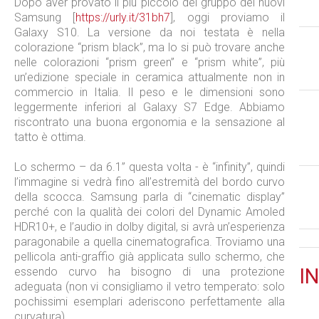
Dopo aver provato il più piccolo del gruppo dei nuovi
Samsung [
https://urly.it/31bh7
], oggi proviamo il
Galaxy S10. La versione da noi testata è nella
colorazione “prism black”, ma lo si può trovare anche
nelle colorazioni “prism green” e “prism white”, più
un’edizione speciale in ceramica attualmente non in
commercio in Italia. Il peso e le dimensioni sono
leggermente inferiori al Galaxy S7 Edge. Abbiamo
riscontrato una buona ergonomia e la sensazione al
tatto è ottima.
Lo schermo – da 6.1” questa volta - è “infinity”, quindi
l’immagine si vedrà fino all’estremità del bordo curvo
della scocca. Samsung parla di “cinematic display”
perché con la qualità dei colori del Dynamic Amoled
HDR10+, e l’audio in dolby digital, si avrà un’esperienza
paragonabile a quella cinematografica. Troviamo una
pellicola anti-graffio già applicata sullo schermo, che
IN
essendo curvo ha bisogno di una protezione
adeguata (non vi consigliamo il vetro temperato: solo
pochissimi esemplari aderiscono perfettamente alla
curvatura).