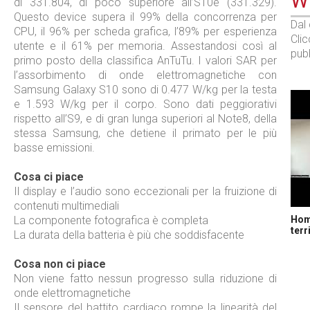
WE
di 331.804, di poco superiore all’S10e (331.329).
Questo device supera il 99% della concorrenza per
Dal
CPU, il 96% per scheda grafica, l’89% per esperienza
Cli
utente e il 61% per memoria. Assestandosi così al
pubb
primo posto della classifica AnTuTu. I valori SAR per
l’assorbimento di onde elettromagnetiche con
Samsung Galaxy S10 sono di 0.477 W/kg per la testa
e 1.593 W/kg per il corpo. Sono dati peggiorativi
rispetto all’S9, e di gran lunga superiori al Note8, della
stessa Samsung, che detiene il primato per le più
basse emissioni.
Cosa ci piace
Il display e l’audio sono eccezionali per la fruizione di
contenuti multimediali
Home
La componente fotografica è completa
terr
La durata della batteria è più che soddisfacente
Cosa non ci piace
Non viene fatto nessun progresso sulla riduzione di
onde elettromagnetiche
Il sensore del battito cardiaco rompe la linearità del