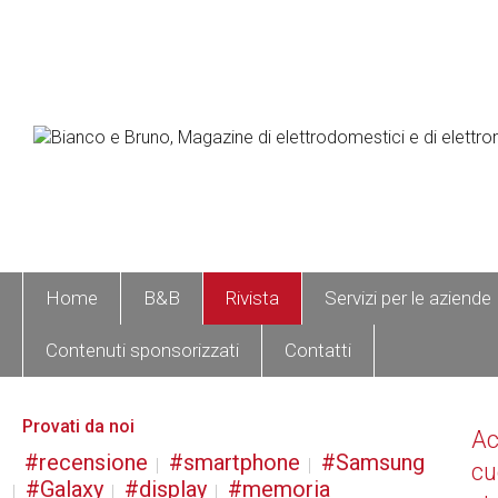
Home
B&B
Rivista
Servizi per le aziende
Contenuti sponsorizzati
Contatti
Provati da noi
A
recensione
smartphone
Samsung
cu
Galaxy
display
memoria