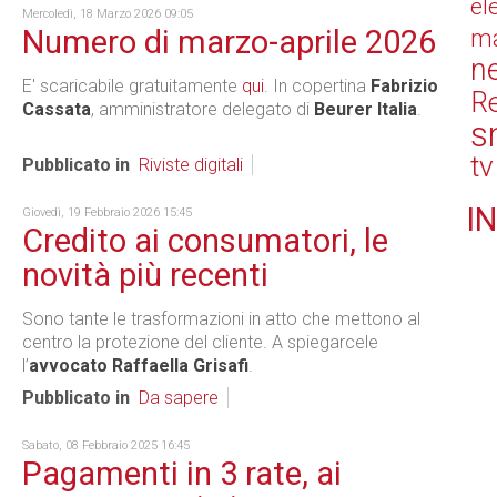
el
Mercoledì, 18 Marzo 2026 09:05
Numero di marzo-aprile 2026
ma
n
E' scaricabile gratuitamente
qui
. In copertina
Fabrizio
Re
Cassata
, amministratore delegato di
Beurer Italia
.
s
tv
Pubblicato in
Riviste digitali
IN
Giovedì, 19 Febbraio 2026 15:45
Credito ai consumatori, le
novità più recenti
Sono tante le trasformazioni in atto che mettono al
centro la protezione del cliente. A spiegarcele
l’
avvocato Raffaella Grisafi
.
Pubblicato in
Da sapere
Sabato, 08 Febbraio 2025 16:45
Pagamenti in 3 rate, ai