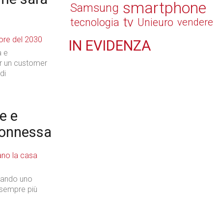
smartphone
Samsung
tv
tecnologia
Unieuro
vendere
IN
EVIDENZA
a e
Retail
er un customer
di
e e
Il Blog di Nathan (vita da negozio)
connessa
tando uno
Tecnologie
, sempre più