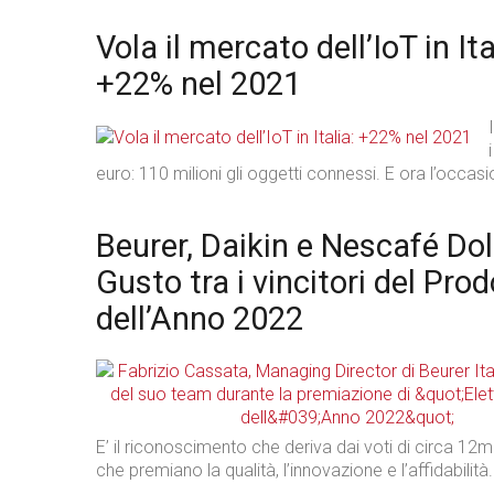
Vola il mercato dell’IoT in Ita
+22% nel 2021
euro: 110 milioni gli oggetti connessi. E ora l’occa
Beurer, Daikin e Nescafé Do
Gusto tra i vincitori del Pro
dell’Anno 2022
E’ il riconoscimento che deriva dai voti di circa 12
che premiano la qualità, l’innovazione e l’affidabilità.