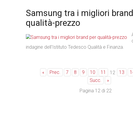
Samsung tra i migliori brand
qualità-prezzo
indagine dell'Istituto Tedesco Qualità e Finanza.
«
Prec.
7
8
9
10
11
13
1
12
Succ.
»
Pagina 12 di 22