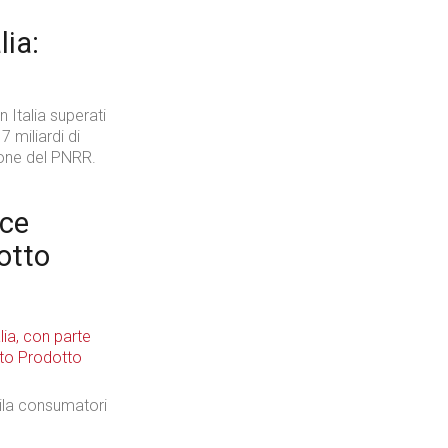
lia:
In Italia superati
i 7 miliardi di
sione del PNRR.
lce
dotto
mila consumatori