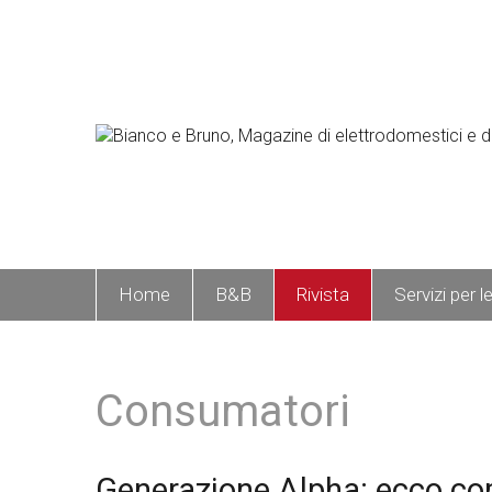
Home
B&B
Rivista
Servizi per l
Consumatori
Generazione Alpha: ecco co