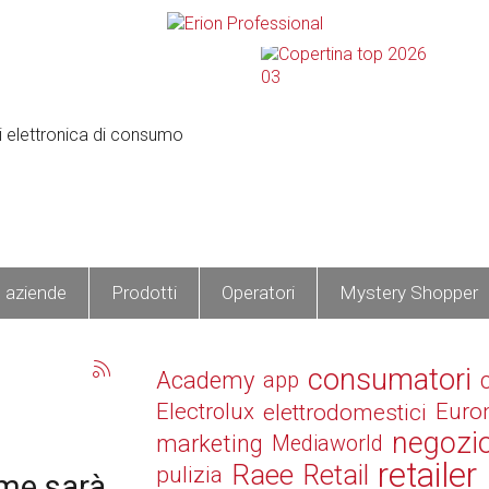
e aziende
Prodotti
Operatori
Mystery Shopper
consumatori
Academy
app
Electrolux
elettrodomestici
Euro
negozi
marketing
Mediaworld
retailer
Raee
Retail
pulizia
me sarà