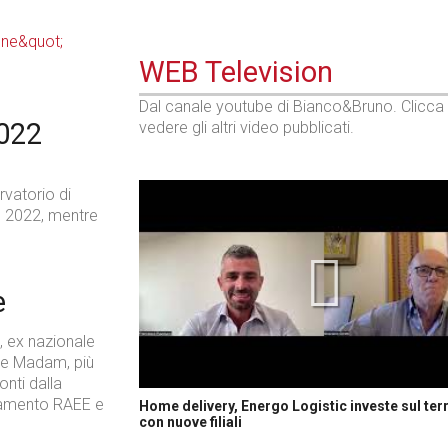
WEB Television
Dal canale youtube di Bianco&Bruno. Clicca
2022
vedere gli altri video pubblicati.
rvatorio di
o 2022, mentre
e
, ex nazionale
lle Madam, più
onti dalla
namento RAEE e
Home delivery, Energo Logistic investe sul terr
con nuove filiali