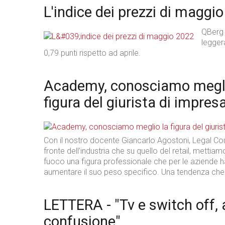
L'indice dei prezzi di maggi
QBerg 
legger
0,79 punti rispetto ad aprile.
Academy, conosciamo megli
figura del giurista di impres
Con il nostro docente Giancarlo Agostoni, Legal Cou
fronte dell'industria che su quello del retail, mettia
fuoco una figura professionale che per le aziende h
aumentare il suo peso specifico. Una tendenza che
LETTERA - "Tv e switch off,
confusione"