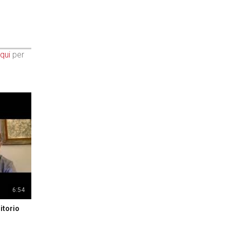
qui
per
6:54
itorio