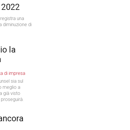
o 2022
registra una
Industria
a diminuzione di
o la
a
Prima dello shopping
nsel sia sul
mo meglio a
Industria
a già visto
 proseguirà.
 ancora