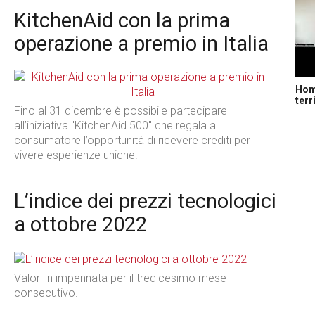
KitchenAid con la prima
operazione a premio in Italia
Home
terr
Fino al 31 dicembre è possibile partecipare
all’iniziativa "KitchenAid 500" che regala al
consumatore l’opportunità di ricevere crediti per
vivere esperienze uniche.
L’indice dei prezzi tecnologici
a ottobre 2022
Valori in impennata per il tredicesimo mese
consecutivo.