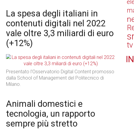
el
ma
La spesa degli italiani in
n
contenuti digitali nel 2022
Re
vale oltre 3,3 miliardi di euro
s
(+12%)
tv
IN
Presentato l'Osservatorio Digital Content promosso
dalla School of Management del Politecnico di
Milano.
Animali domestici e
tecnologia, un rapporto
sempre più stretto