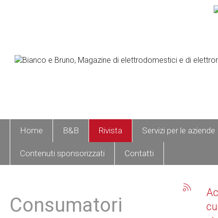
Home
B&B
Rivista
Servizi per le aziende
Contenuti sponsorizzati
Contatti
A
Consumatori
cu