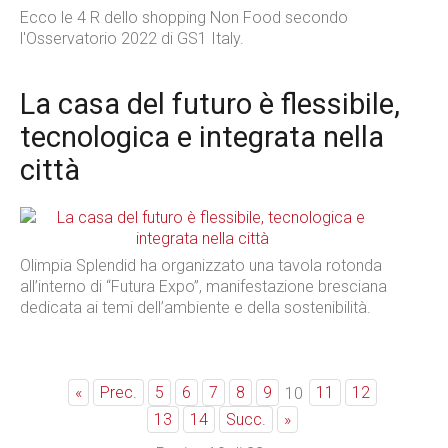
Ecco le 4 R dello shopping Non Food secondo
l'Osservatorio 2022 di GS1 Italy.
La casa del futuro è flessibile,
tecnologica e integrata nella
città
Olimpia Splendid ha organizzato una tavola rotonda
all’interno di “Futura Expo”, manifestazione bresciana
dedicata ai temi dell’ambiente e della sostenibilità.
«
Prec.
5
6
7
8
9
11
12
10
13
14
Succ.
»