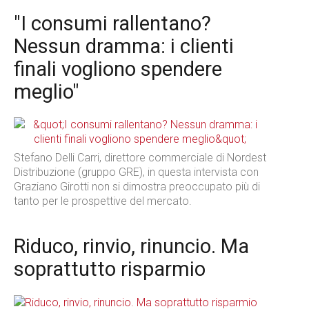
"I consumi rallentano?
Nessun dramma: i clienti
finali vogliono spendere
meglio"
Stefano Delli Carri, direttore commerciale di Nordest
Distribuzione (gruppo GRE), in questa intervista con
Graziano Girotti non si dimostra preoccupato più di
tanto per le prospettive del mercato.
Riduco, rinvio, rinuncio. Ma
soprattutto risparmio