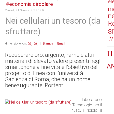
el
economia circolare
ma
Venerdì, 21 Gennaio 2022 17:19
n
Nei cellulari un tesoro (da
Re
s
sfruttare)
tv
dimensione font
Stampa
Email
TI
Recuperare oro, argento, rame e altri
materiali di elevato valore presenti negli
A
smartphone a fine vita è l'obiettivo del
progetto di Enea con l'università
Sapienza di Roma, che ha un nome
beneaugurante: Portent.
Il laboratorio
‘Tecnologie per il
riuso, il riciclo, il