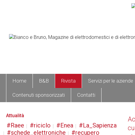
Home
B&B
Rivista
Servizi per le aziende
Contenuti sponsorizzati
Contatti
Attualità
A
Raee
riciclo
Enea
La_Sapienza
cu
schede_elettroniche
recupero