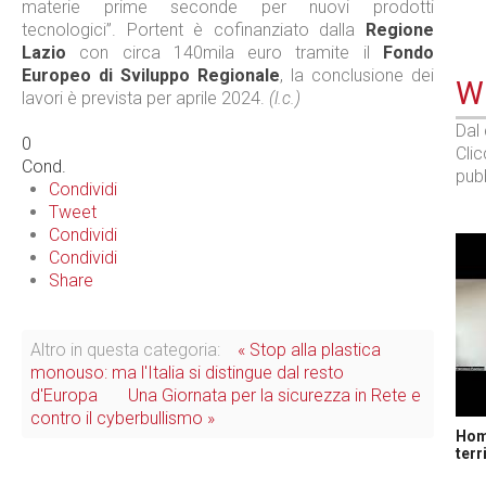
materie prime seconde per nuovi prodotti
tecnologici”. Portent è cofinanziato dalla
Regione
Lazio
con circa 140mila euro tramite il
Fondo
Europeo di Sviluppo Regionale
, la conclusione dei
WE
lavori è prevista per aprile 2024.
(l.c.)
Dal
0
Cli
Cond.
pubb
Condividi
Tweet
Condividi
Condividi
Share
Altro in questa categoria:
« Stop alla plastica
monouso: ma l'Italia si distingue dal resto
d'Europa
Una Giornata per la sicurezza in Rete e
contro il cyberbullismo »
Home
terr