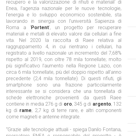
recupero e la valorizzazione di rifiuti e materiali’ di
Enea, l’agenzia nazionale per le nuove tecnologie,
l’energia e lo sviluppo economico sostenibile, sta
lavorando in sinergia con l’università Sapienza di
Roma a ‘
Portent
’, un progetto per recuperare
materiali e metalli di elevato valore dai cellulari a fine
vita. Nel 2020 la raccolta di Raee relativa al
raggruppamento 4, in cui rientrano i cellulari, ha
registrato a livello nazionale un incremento del 7,68%
rispetto al 2019, con oltre 78 mila tonnellate; molto
più significativo l’aumento nella Regione Lazio, con
circa 6 mila tonnellate, più del doppio rispetto all’anno
precedente (2,4 mila tonnellate). Di questi rifiuti, gli
smartphone sono una frazione particolarmente
interessante se si considera che una tonnellata di
schede elettroniche provenienti da questi Raee
contiene in media 276 g di
oro
, 345 g di
argento
, 132
kg di
rame
; 2,7 kg di terre rare, e altri componenti
come magneti e antenne integrate.
“Grazie alle tecnologie attuali - spiega Danilo Fontana,
ricercatore ENEA e responsabile del progetto - è