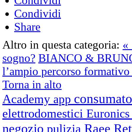
Condividi
Condividi
Share
Altro in questa categoria:
« 
sogno?
BIANCO & BRUNO 
l’ampio percorso formativo p
Torna in alto
consumato
Academy
app
elettrodomestici
Euronic
negozio
Raee
Ret
pulizia