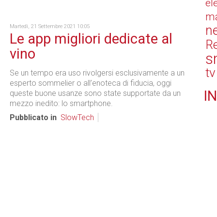
el
ma
n
Martedì, 21 Settembre 2021 10:05
Le app migliori dedicate al
Re
vino
s
tv
Se un tempo era uso rivolgersi esclusivamente a un
esperto sommelier o all’enoteca di fiducia, oggi
IN
queste buone usanze sono state supportate da un
mezzo inedito: lo smartphone.
Pubblicato in
SlowTech