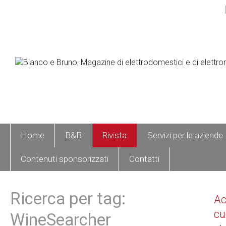
Home
B&B
Rivista
Servizi per le aziende
Contenuti sponsorizzati
Contatti
Ricerca per tag:
A
cu
WineSearcher