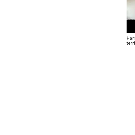
Home
terr