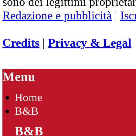
sono dei legittimi proprietar
Redazione e pubblicità
|
Isc
Credits
|
Privacy & Legal
Menu
Home
B&B
B&B